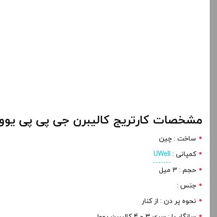
مشخصات کارتریج کالیبرن جی پی پی یوول
ساخت : چین
کمپانی :
UWell
حجم : 3 میل
جنس :
نحوه پر دن : از کنار
سازگار با : سری 3 و 4 کالیبرن یوول