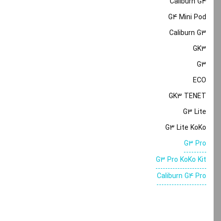
Caliburn G4
G4 Mini Pod
Caliburn G3
GK3
G3
ECO
GK3 TENET
G3 Lite
G3 Lite KoKo
G3 Pro
G3 Pro KoKo Kit
Caliburn G4 Pro