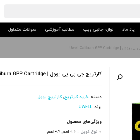
پاد ماد
لوازم جانبی ویپ
مطالب آموزشی
سوالات متداول
Uwell Caliburn GPP Cartrid
کارتریج جی پی پی یوول | Uwell Caliburn GPP Cartridge
دسته:
خرید کارتریج
,
کارتریج یوول
برند:
UWELL
ویژگی‌های محصول
نوع کویل ::
0.4 اهم, 0.9 اهم