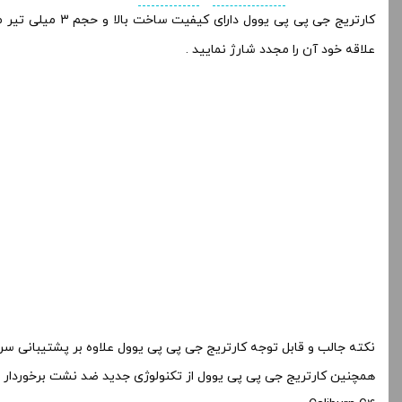
کارتریج جی پی پی یوول دارای کیفیت ساخت بالا و حجم 3 میلی تیر مخزن بوده و قابلیت پر شونده از کنار را دارد و مانند سری های قبلی بدون نیاز به خارج کردن کارتریج از روی پاد میتوانید با
علاقه خود آن را مجدد شارژ نمایید .
نکته جالب و قابل توجه کارتریج جی پی پی یوول علاوه بر پشتیبانی سری جدید جی 4 ، سازگاری بتا طیف وسیعی از پاد های سری 3 یوو
همچنین کارتریج جی پی پی یوول از تکنولوژی جدید ضد نشت برخوردار 