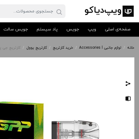
صفحه‌ی اصلی
ویپ
جویس
پاد سیستم
جویس سالت
خانه
/
لوازم جانبی Accessories l
/
خرید کارتریج
/
کارتریج یوول
/
کارتریج جی پی پی یوول | ge