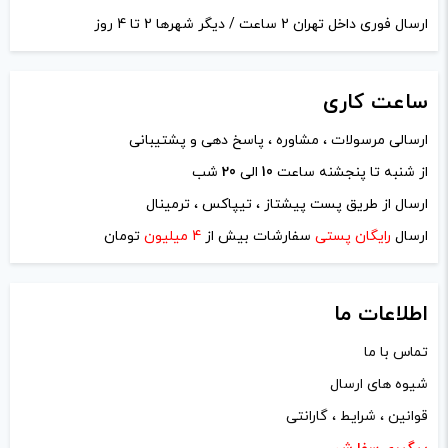
تمامی قیمت ها بروز
نام
*
ارسال فوری داخل تهران 2 ساعت / دیگر شهرها 2 تا 4 روز
هستند.
ساعت
کاری
-
+
ایمیل
*
ارسالی مرسولات ، مشاوره ، پاسخ دهی و پشتیبانی
افزودن به سبد خرید
از شنبه تا پنجشنه ساعت
10
الی
20
شب
ارسال از طریق پست پیشتاز ، تیپاکس ، ترمینال
ذخیره نام، ایمیل و وبسایت من در مرورگر برای زمانی که دوباره
ک
ارسال
رایگان پستی
سفارشات بیش از
4 میلیون
تومان
دیدگاهی می‌نویسم.
پ
ی
اطلاعات ما
لازم است محتوای ارسالی منطبق برعرف و شئونات جامعه و با
تماس با ما
بیانی رسمی و عاری از لحن تند، تمسخرو توهین باشد.
شیوه های ارسال
از ارسال لینک‌های سایت‌های دیگر و ارایه‌ی اطلاعات شخصی
قوانین ، شرایط ، گارانتی
خودتان مثل شماره تماس، ایمیل و آی‌دی شبکه‌های اجتماعی