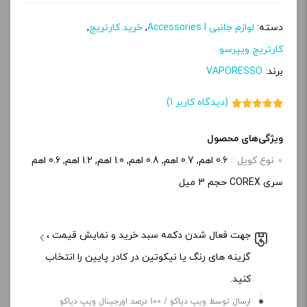
دسته:
لوازم جانبی Accessories l
,
خرید کارتریج
,
کارتریج ویپرسو
برند:
VAPORESSO
(دیدگاه کاربر
1
)
1
امتیاز
5.00
از 5 امتیاز
مشتری
ویژگی‌های محصول
نوع کویل ::
0.6 اهم, 0.7 اهم, 0.8 اهم, 1.0 اهم, 1.2 اهم, 0.6 اهم
سری COREX حجم 3 میل
جهت فعال شدن دکمه سبد خرید و نمایش قیمت ،
گزینه های رنگ یا نیکوتین در کادر پایین را انتخاب
کنید.
ارسال توسط ویپ دیاکو / 100 درصد اورجینال ویپ دیاکو