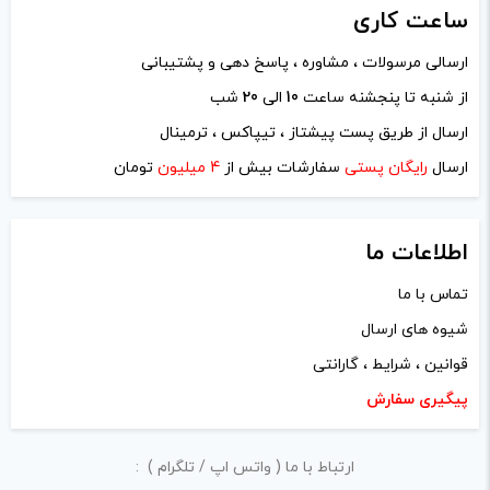
ادمین ویپ دیاکو
–
بهمن 1, 1401
–
ساعت
کاری
پاسخ
ارسالی مرسولات ، مشاوره ، پاسخ دهی و پشتیبانی
سلام خیر برای اون کویل مناسب نیست
از شنبه تا پنجشنه ساعت
10
الی
20
شب
ارسال از طریق پست پیشتاز ، تیپاکس ، ترمینال
ارسال
رایگان پستی
سفارشات بیش از
4 میلیون
تومان
5
فرزاد
–
مرداد 8, 1402
–
پاسخ
سلام مقا‌مت ۲/. و ۱۷/. رو تو چه درجه ای باید
اطلاعات ما
استفاده کرد؟
تماس با ما
شیوه های ارسال
ادمین ویپ دیاکو
–
شهریور 6, 1402
–
قوانین ، شرایط ، گارانتی
پاسخ
پیگیری سفارش
سلام بین 30-40 وات
ارتباط با ما ( واتس اپ / تلگرام ) :