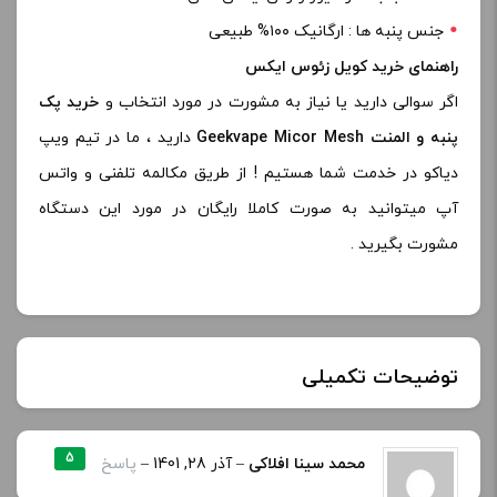
جنس پنبه ها : ارگانیک ۱۰۰% طبیعی
راهنمای خرید کویل زئوس ایکس
اگر سوالی دارید یا نیاز به مشورت در مورد انتخاب و
خرید پک
پنبه و المنت Geekvape Micor Mesh
دارید ، ما در تیم ویپ
دیاکو در خدمت شما هستیم ! از طریق مکالمه تلفنی و واتس
آپ میتوانید به صورت کاملا رایگان در مورد این دستگاه
مشورت بگیرید .
توضیحات تکمیلی
نوع
5
محمد سینا افلاکی
–
آذر 28, 1401
–
پاسخ
0.17 ohm, 0.2 ohm
کویل :