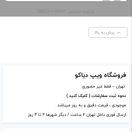
سلام و درود این کویل مش هب اتومایزر
شناسه محصول: DIACO-0016407
پروفایل ووتوفو میخوره؟
پرش به بالا
ادمین ویپ دیاکو
–
دی 21, 1401
–
پاسخ
سلام عزیز فکر میکنم مناسب نباشه و
بزرگتر از وتوفو باشه
فروشگاه ویپ دیاکو
تهران – فقط غیر حضوری
5
نادر
–
دی 25, 1401
–
پاسخ
نحوه ثبت سفارشات ( کلیک کنید )
موجودی ، قیمت دقیق و به روز میباشد .
سلام.میتونم تو RBAکه برای نورد۴استفاده
ارسال فوری داخل تهران 2 ساعت / دیگر شهرها 2 تا 4 روز
میکنم، این المنت رو نصب کنم؟