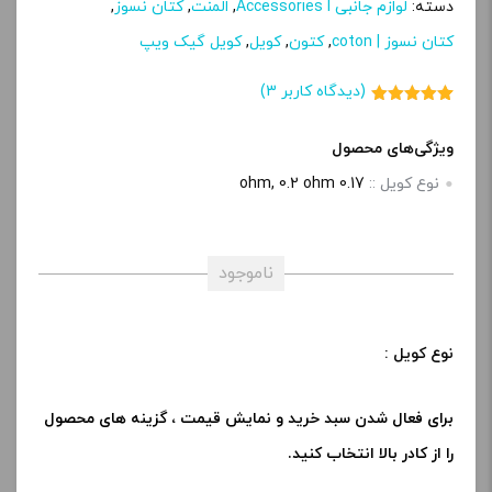
دسته:
لوازم جانبی Accessories l
,
المنت
,
کتان نسوز
,
کتان نسوز | coton
,
کتون
,
کویل
,
کویل گیک ویپ
(دیدگاه کاربر
3
)
3
امتیاز
5.00
از 5 امتیاز
مشتری
ویژگی‌های محصول
نوع کویل ::
0.17 ohm, 0.2 ohm
ناموجود
نوع کویل :
برای فعال شدن سبد خرید و نمایش قیمت ، گزینه های محصول
را از کادر بالا انتخاب کنید.