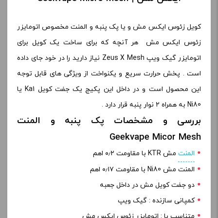
کویل زئوس ایکس مش و یا پک پنبه و المنت مخصوص اتومایزر
زئوس ایکس مش هر آنچه که برای ساخت یک کویل برای
اتومایزر گیک ویپ Zeus X Mesh نیاز دارید را در خود جای داده
است . پخش حرارت سریع و یکنواخت از ویژگی های قابل توجه
این محصول است و در داخل این پکیج یک جفت کویل Ka1 یا
Ni80 به همراه ۲ نوار پنبه قرار دارد .
بررسی و مشخصات پک پنبه و المنت
Geekvape Micor Mesh
المنت
مش KTR با مقاومت ۰٫۲ اهم
المنت مش Ni80 با مقاومت ۰٫۱۷ اهم
دو جفت کویل مش در داخل جعبه
کمپانی سازنده : گیک ویپ
متناسب با : اتومایزر زئوس ایکس مش