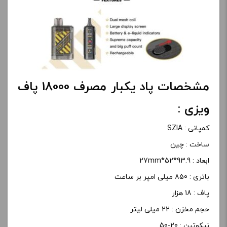
مشخصات پاد یکبار مصرف 18000 پاف
ویزی :
کمپانی : SZIA
ساخت : چین
ابعاد : 93.9*52*27mm
باتری : 850 میلی امپر بر ساعت
پاف : 18 هزار
حجم مخزن : 22 میلی لیتر
نیکوتین : 20-50