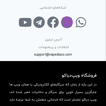
ارائه‌ی اطلاعات مشخص و دقیق برای راهنمایی سایر کاربران در
شبکه‌های اجتماعی
فرآیند خرید یک محصول توسط ایشان است.
با توجه به ساختار بخش نظرات، از پرسیدن سوال یا درخواست
راهنمایی در این بخش خودداری کرده و سوالات خود را در بخش
«پرسش و پاسخ» مطرح کنید.
آدرس ایمیل
کیفیت ساخت:
انتقادات و پیشنهادات
کارایی:
support@vapediaco.com
امکانات و قابلیت ها:
ارزش خرید در برابر قیمت:
فروشگاه ویپ‌دیاکو
در این بازه از زمان که سیگارهای الکترونیکی یا همان ویپ ها
جایگزین بسیار خوبی برای سیگار و دخانیات مضر شده اند،
ویپ دیاکو مفتخر است که خدماتی مطمئن به شما عرضه دارد