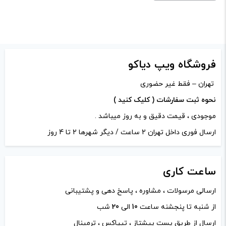
علامت‌گذاری شده‌اند
*
نوع کویل
1.0 اهم
امتیاز شما
*
:
نیکوتین:
50 میلی گرم
دیدگاه شما
*
فروشگاه ویپ دیاکو
تهران – فقط غیر حضوری
نحوه ثبت سفارشات ( کلیک کنید )
موجودی ، قیمت دقیق و به روز میباشد .
ارسال فوری داخل تهران 2 ساعت / دیگر شهرها 2 تا 4 روز
ساعت
کاری
ارسالی مرسولات ، مشاوره ، پاسخ دهی و پشتیبانی
از شنبه تا پنجشنه ساعت
10
الی
20
شب
نام
*
ارسال از طریق پست پیشتاز ، تیپاکس ، ترمینال