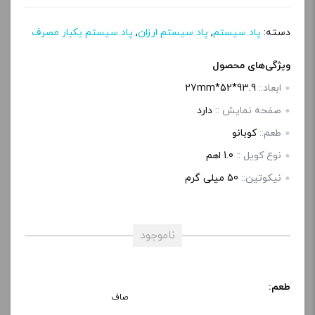
پ
ی
دسته:
پاد سیستم
,
پاد سیستم ارزان
,
پاد سیستم یکبار مصرف
ویژگی‌های محصول
ابعاد::
93.9*52*27mm
صفحه‌ نمایش ::
دارد
طعم::
کوبانو
نوع کویل ::
1.0 اهم
نیکوتین::
50 میلی گرم
ناموجود
طعم:
صاف