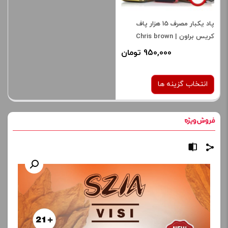
پاد یکبار مصرف 15 هزار پاف
کریس براون | Chris brown
disposable pod 15k
950,000 تومان
انتخاب گزینه ها
طعم:
توت فرنگی موز
هندوانه توت فرنگی
یخ در بهشت بلوبری
برای فعال شدن سبد خرید و