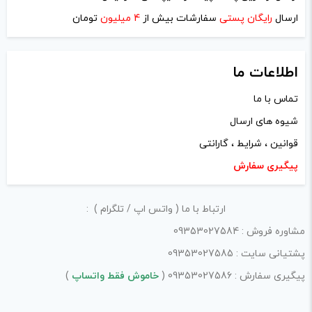
ارسال
رایگان پستی
سفارشات بیش از
4 میلیون
تومان
ایمیل
*
اطلاعات ما
تماس با ما
شیوه های ارسال
ذخیره نام، ایمیل و وبسایت من در مرورگر برای زمانی که دوباره
قوانین ، شرایط ، گارانتی
دیدگاهی می‌نویسم.
پیگیری سفارش
لازم است محتوای ارسالی منطبق برعرف و شئونات جامعه و با
ارتباط با ما ( واتس اپ / تلگرام ) :
بیانی رسمی و عاری از لحن تند، تمسخرو توهین باشد.
مشاوره فروش : 09353027584
از ارسال لینک‌های سایت‌های دیگر و ارایه‌ی اطلاعات شخصی
پشتیانی سایت : 09353027585
خودتان مثل شماره تماس، ایمیل و آی‌دی شبکه‌های اجتماعی
پیگیری سفارش : 09353027586 (
خاموش فقط واتساپ
)
پرهیز کنید.
در نظر داشته باشید هدف نهایی از ارائه‌ی نظر درباره‌ی کالا