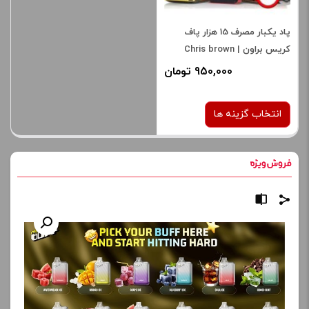
پاد یکبار مصرف 15 هزار پاف
کریس براون | Chris brown
disposable pod 15k
950,000 تومان
انتخاب گزینه ها
طعم:
یخ در بهشت بلوبری
برای فعال شدن سبد خرید و
نمایش قیمت ، گزینه های
محصول را از کادر بالا انتخاب