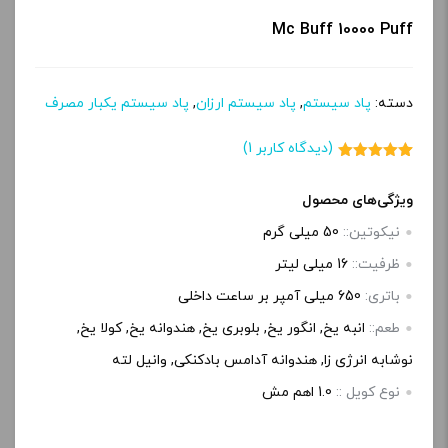
Mc Buff 10000 Puff
دسته:
پاد سیستم
,
پاد سیستم ارزان
,
پاد سیستم یکبار مصرف
(دیدگاه کاربر
1
)
1
امتیاز
5.00
از 5 امتیاز
مشتری
ویژگی‌های محصول
نیکوتین::
50 میلی گرم
ظرفیت::
16 میلی لیتر
باتری:
650 میلی آمپر بر ساعت داخلی
طعم::
انبه یخ, انگور یخ, بلوبری یخ, هندوانه یخ, کولا یخ,
نوشابه انرژی زا, هندوانه آدامس بادکنکی, وانیل لته
نوع کویل ::
1.0 اهم مش