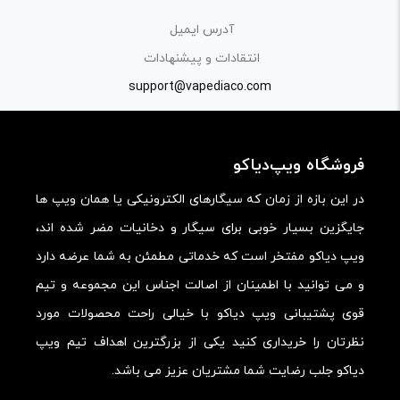
بیانی رسمی و عاری از لحن تند، تمسخرو توهین باشد.
آدرس ایمیل
از ارسال لینک‌های سایت‌های دیگر و ارایه‌ی اطلاعات شخصی
انتقادات و پیشنهادات
خودتان مثل شماره تماس، ایمیل و آی‌دی شبکه‌های اجتماعی
support@vapediaco.com
پرهیز کنید.
در نظر داشته باشید هدف نهایی از ارائه‌ی نظر درباره‌ی کالا
فروشگاه ویپ‌دیاکو
ارائه‌ی اطلاعات مشخص و دقیق برای راهنمایی سایر کاربران در
فرآیند خرید یک محصول توسط ایشان است.
در این بازه از زمان که سیگارهای الکترونیکی یا همان ویپ ها
با توجه به ساختار بخش نظرات، از پرسیدن سوال یا درخواست
جایگزین بسیار خوبی برای سیگار و دخانیات مضر شده اند،
راهنمایی در این بخش خودداری کرده و سوالات خود را در بخش
ویپ دیاکو مفتخر است که خدماتی مطمئن به شما عرضه دارد
«پرسش و پاسخ» مطرح کنید.
و می توانید با اطمینان از اصالت اجناس این مجموعه و تیم
قوی پشتیبانی ویپ دیاکو با خیالی راحت محصولات مورد
کیفیت ساخت:
نظرتان را خریداری کنید یکی از بزرگترین اهداف تیم ویپ
کارایی:
دیاکو جلب رضایت شما مشتریان عزیز می باشد.
امکانات و قابلیت ها: