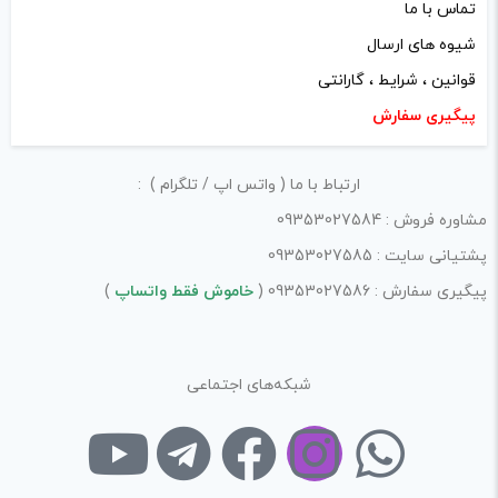
تماس با ما
شیوه های ارسال
قوانین ، شرایط ، گارانتی
پیگیری سفارش
نام
*
ارتباط با ما ( واتس اپ / تلگرام ) :
مشاوره فروش : 09353027584
پشتیانی سایت : 09353027585
ایمیل
*
پیگیری سفارش : 09353027586 (
خاموش فقط واتساپ
)
شبکه‌های اجتماعی
ذخیره نام، ایمیل و وبسایت من در مرورگر برای زمانی که دوباره
دیدگاهی می‌نویسم.
لازم است محتوای ارسالی منطبق برعرف و شئونات جامعه و با