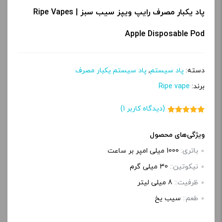
پ
پاد یکبار مصرف رایپ ویپز سیب سبز | Ripe Vapes
ی
Apple Disposable Pod
دسته:
پاد سیستم
,
پاد سیستم یکبار مصرف
برند:
Ripe vape
(دیدگاه کاربر
1
)
1
امتیاز
5.00
از 5 امتیاز
مشتری
ویژگی‌های محصول
باتری:
1000 میلی امپر بر ساعت
نیکوتین::
30 میلی گرم
ظرفیت::
8 میلی لیتر
طعم::
سیب یخ