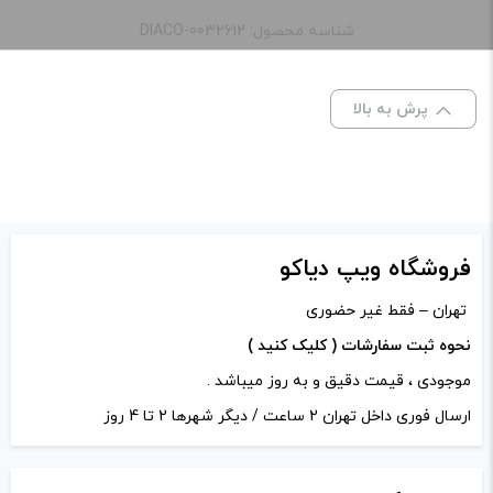
دوست داشتم طعمشو ، خنکی و ترشی ملایم ،
نیکوتین:
30 میلی گرم
شناسه محصول: DIACO-0032612
فقط حیف زود تموم شد
ظرفیت:
8 میلی لیتر
پرش به بالا
ادمین ویپ دیاکو
–
تیر 20, 1403
–
طعم:
سیب یخ
پاسخ
مبارکتون باشه ، مدل های قابل شارژ
هم موجود کردیم
فروشگاه ویپ دیاکو
تهران – فقط غیر حضوری
دیدگاه خود را بنویسید
نحوه ثبت سفارشات ( کلیک کنید )
نشانی ایمیل شما منتشر نخواهد شد.
بخش‌های موردنیاز
موجودی ، قیمت دقیق و به روز میباشد .
علامت‌گذاری شده‌اند
*
ارسال فوری داخل تهران 2 ساعت / دیگر شهرها 2 تا 4 روز
امتیاز شما
*