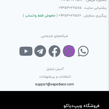
مشاوره فروش : 09353027584
پشتیانی سایت : 09353027585
پیگیری سفارش : 09353027586 (
خاموش فقط واتساپ
)
ذخیره نام، ایمیل و وبسایت من در مرورگر برای زمانی که دوباره
دیدگاهی می‌نویسم.
شبکه‌های اجتماعی
لازم است محتوای ارسالی منطبق برعرف و شئونات جامعه و با
بیانی رسمی و عاری از لحن تند، تمسخرو توهین باشد.
از ارسال لینک‌های سایت‌های دیگر و ارایه‌ی اطلاعات شخصی
خودتان مثل شماره تماس، ایمیل و آی‌دی شبکه‌های اجتماعی
آدرس ایمیل
پرهیز کنید.
انتقادات و پیشنهادات
در نظر داشته باشید هدف نهایی از ارائه‌ی نظر درباره‌ی کالا
support@vapediaco.com
ارائه‌ی اطلاعات مشخص و دقیق برای راهنمایی سایر کاربران در
فرآیند خرید یک محصول توسط ایشان است.
فروشگاه ویپ‌دیاکو
با توجه به ساختار بخش نظرات، از پرسیدن سوال یا درخواست