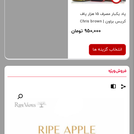
پاد یکبار مصرف 15 هزار پاف
کریس براون | Chris brown
disposable pod 15k
950,000 تومان
انتخاب گزینه ها
طعم:
توت فرنگی موز
هندوانه توت فرنگی
یخ در بهشت بلوبری
برای فعال شدن سبد خرید و