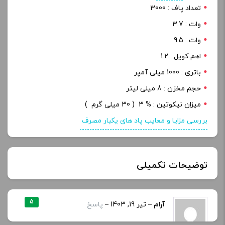
تعداد پاف : 3000
وات : 3.7
وات : 9.5
اهم کویل : 1.2
باتری : 1000 میلی آمپر
حجم مخزن : 8 میلی لیتر
میزان نیکوتین : % 3 ( 30 میلی گرم )
بررسی مزایا و معایب پاد های یکبار مصرف
توضیحات تکمیلی
باتری
1000 میلی امپر بر ساعت
5
آرام
–
تیر 19, 1403
–
پاسخ