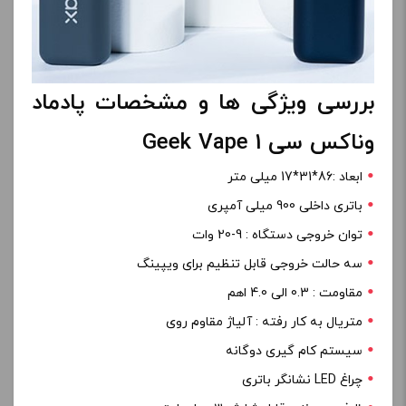
بررسی ویژگی ها و مشخصات پادماد
وناکس سی 1 Geek Vape
ابعاد :86*31*17 میلی متر
باتری داخلی 900 میلی آمپری
توان خروجی دستگاه : 9-20 وات
سه حالت خروجی قابل تنظیم برای ویپینگ
مقاومت : 0.3 الی 4.0 اهم
متریال به کار رفته : آلیاژ مقاوم روی
سیستم کام گیری دوگانه
چراغ LED نشانگر باتری