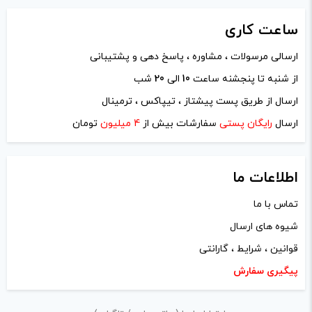
ساعت
کاری
ارسالی مرسولات ، مشاوره ، پاسخ دهی و پشتیبانی
از شنبه تا پنجشنه ساعت
10
الی
20
شب
نام
*
ارسال از طریق پست پیشتاز ، تیپاکس ، ترمینال
ارسال
رایگان پستی
سفارشات بیش از
4 میلیون
تومان
ایمیل
*
اطلاعات ما
تماس با ما
شیوه های ارسال
ذخیره نام، ایمیل و وبسایت من در مرورگر برای زمانی که دوباره
قوانین ، شرایط ، گارانتی
دیدگاهی می‌نویسم.
پیگیری سفارش
لازم است محتوای ارسالی منطبق برعرف و شئونات جامعه و با