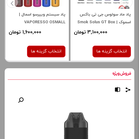
پاد ماد سولوس جی تی باکس
پاد سیستم ویپرسو اسمال |
اسموک | Smok Solus GT Box
VAPORESSO OSMALL
3,100,000 تومان
1,600,000 تومان
انتخاب گزینه ها
انتخاب گزینه ها
رنگ:
رنگ:
BLACK
matte black
red black
صاف
Silver Laser
برای فعال شدن سبد خرید و
صاف
نمایش قیمت ، گزینه های
محصول را از کادر بالا انتخاب
برای فعال شدن سبد خرید و