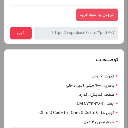
افزودن به سبد خرید
کپی
توضیحات
قدرت :۱۶ وات
باطری : ۹۰۰ میلی آمپر داخلی
صفحه نمایش : ندارد
ابعاد : ۸٫۶*۳٫۱*۱٫۷ CM
کویل ها : ۰٫۸ Ohm G Coil 0.6 / Ohm G Coil
حجم مخزن ۲ میل