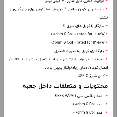
ظرفیت مخزن قابل شارژ : 3 میلی لیتر
سیستم پر کردن جانبی / درپوش سلیکونی برای جلوگیری از
نشتی
سازگار با کویل های سری G
0.8ohm G Coil – rated for 12-15W
0.6ohm G Coil – rated for 13-18W
جایگذاری کویل به صورت فشاری
محافظت در برابر شارژ کم و زیاد / اتصال بیش از 10 ثانیه/
اتصال کوتاه/ دمای زیاد/ولتاژ پایین یا بالا
کابل شارژ USB-C
محتویات و متعلقات داخل جعبه
1 عدد وناکس سی 1 GEEK VAPE
1 عدد 0.8ohm G Coil
1 عدد 0.6ohm G Coil