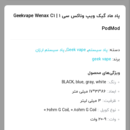
پ
ی
پاد ماد گیک ویپ وناکس سی ۱ | Geekvape Wenax C1
PodMod
دسته:
پاد سیستم
,
Geek vape
,
پاد سیستم ارزان
برند:
geek vape
ویژگی‌های محصول
رنگ::
BLACK, blue, gray, white
ابعاد::
86*31*17 میلی متر
ظرفیت::
3 میلی‌ لیتر
نوع کویل ::
0.6ohm G Coil, 0.8ohm G Coil
وات::
9-20 وات