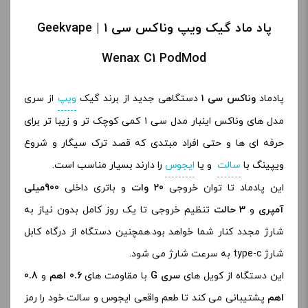
پاد ماد گیک ویپ وناکس سی ۱ | Geekvape
Wenax C1 PodMod
پادماد
وناکس سی ۱
دستگاهی جدید از برند گیک
ویپ
از سری
مدل های وناکس اینبار مدل سی ۱ کمی کوچک تر و زیبا تر برای
حرفه ای ها و حتی افراد مبتدی که قصد ترک سیگار و شروع
ویپینگ با
سالت
و یا
ایجوس
را دارند بسیار مناسب است.
این پادماد تا توان خروجی
20 وات
و باتری داخلی
900میلی
آمپری
و
3 حالت
تنظیم خروجی تا یک روز کامل بدون نیاز به
شارژ مجدد کنار شما خواهد بود.همچنین دستگاه از درگاه کابل
شارژ type-c به سرعت شارژ می شود.
این دستگاه از کویل های
سری G
با مقاومت های
0.6 اهم
و
0.8
اهم
پشتیبانی می کند تا طعم واقعی ایجوس و سالت خود را رمز