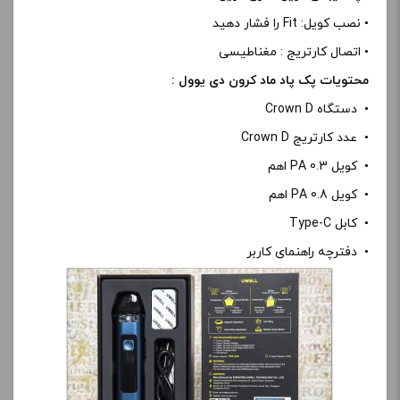
• نصب کویل: Fit را فشار دهید
• اتصال کارتریج : مغناطیسی
محتویات پک پاد ماد کرون دی یوول :
• دستگاه Crown D
• عدد کارتریج Crown D
• کویل PA 0.3 اهم
• کویل PA 0.8 اهم
• کابل Type-C
• دفترچه راهنمای کاربر