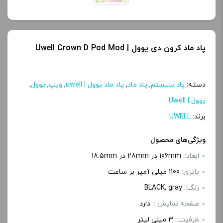
پاد ماد کرون دی یوول | Uwell Crown D Pod Mod
دسته:
پاد سیستم
,
پاد ماد
,
پاد ماد یوول | uwell
,
ویپ
,
یوول
,
یوول | Uwell
برند:
UWELL
ویژگی‌های محصول
ابعاد::
106mm در 28mm در 18.5mm
باتری:
1100 میلی آمپر بر ساعت
رنگ::
BLACK, gray
صفحه‌ نمایش ::
دارد
ظرفیت::
3 میلی‌ لیتر