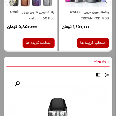
پادماد یوول کرون | UWELL
پاد کالیبرن 5 جی یوول | Uwell
caliburn 5G Pod
CROWN POD MOD
1,650,000 تومان
5,850,000 تومان
انتخاب گزینه ها
انتخاب گزینه ها
رنگ:
رنگ:
black carbon fiber
grey
BLACK
صاف
صاف
برای فعال شدن سبد خرید و
برای فعال شدن سبد خرید و
نمایش قیمت ، گزینه های
نمایش قیمت ، گزینه های
محصول را از کادر بالا انتخاب
محصول را از کادر بالا انتخاب