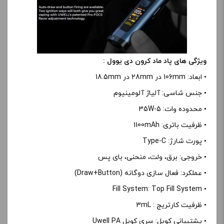
ویژگی های پاد ماد کرون دی یوول :
• ابعاد: 106mm در 28mm در 18.5mm
• جنس شاسی: آلیاژ آلومینیوم
• محدوده وات: 5-35W
• ظرفیت باتری: 1100mAh
• پورت شارژ: Type-C
• خروجی: برق، ولت، منحنی، بای پس
• عملکرد: فعال سازی دوگانه (Draw+Button)
• Fill System: Top Fill System
• ظرفیت کارتریج : 3mL
• پشتیبانی کویل: سری کویل Uwell PA