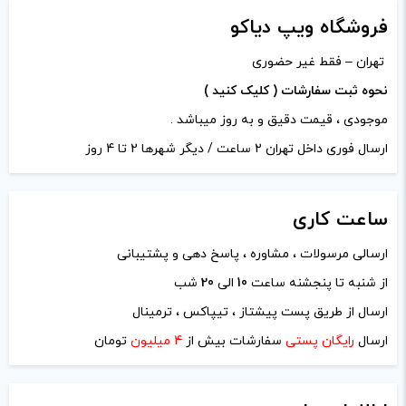
فروشگاه ویپ دیاکو
وات:
5-35 وات
تهران – فقط غیر حضوری
وزن:
59 گرم
نحوه ثبت سفارشات ( کلیک کنید )
موجودی ، قیمت دقیق و به روز میباشد .
ارسال فوری داخل تهران 2 ساعت / دیگر شهرها 2 تا 4 روز
ساعت
کاری
ارسالی مرسولات ، مشاوره ، پاسخ دهی و پشتیبانی
نام
*
از شنبه تا پنجشنه ساعت
10
الی
20
شب
ارسال از طریق پست پیشتاز ، تیپاکس ، ترمینال
ایمیل
*
ارسال
رایگان پستی
سفارشات بیش از
4 میلیون
تومان