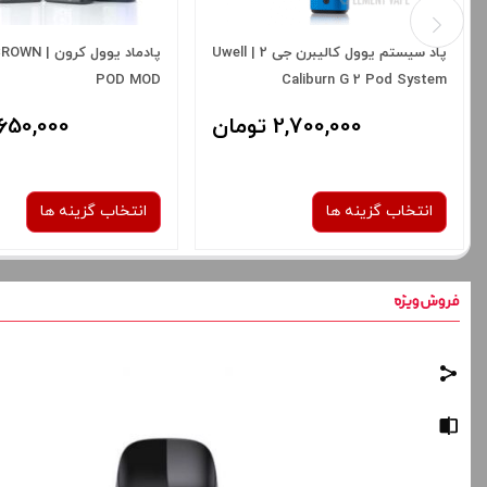
پاد سیستم یوول کالیبرن جی 2 | Uwell
پادماد یوول ک
POD MOD
Caliburn G 2 Pod System
2,700,000 تومان
1,650,000 توم
انتخاب گزینه ها
انتخاب گزینه ها
رنگ:
رنگ:
rey
BLACK
Pyrrole Scarlet
صاف
صاف
برای فعال شدن سبد خرید و نمایش
برای فعال شدن سبد خرید
قیمت ، گزینه های محصول را از کادر
قیمت ، گزینه های محصول 