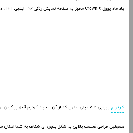
پاد ماد یوول Crown X مجهز به صفحه نمایش رنگی 0.96 اینچی TFT، دید واضحی از تنظیمات شما و میزان باتری حتی در محیط های پر نور را ارائه می دهد و امکان تسلط کامل به تمامی قسمت ها را میدهد .
کارتریج
رویایی 5.3 میلی لیتری که از آن صحبت کردیم قابل پر کر
.
همچنین طراحی قسمت بالایی به شکل پنجره ای شفاف به شما امکان مشاه