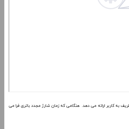
ف باتری بادوام 1500 میلی آمپر ساعتی آن که قادر به رسیدن به 60 وات توان است و طیف وسیعی از تنظیمات بخار را از DTL قوی تا RDTL ظریف به کاربر ارائه می دهد. هنگامی که زمان شارژ مجدد باتری فرا می