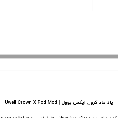
پاد ماد کرون ایکس یوول | Uwell Crown X Pod Mod
 که با طراحی زیبا و عملکرد پیشرفته‌اش، هنر تبخیر را در هر لحظه و همه ح