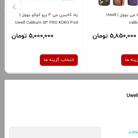
پاد کالیبرن 5 جی یوول | Uwell
پاد کالیبرن جی 3 پرو کوکو یوول |
Uwell Caliburn G3 PRO KOKO Pod
cali
5,850,000 تومان
5,000,000 تومان
ینه ها
انتخاب گزینه ها
رنگ:
رنگ:
space gray
Rose Pink
black carbon fi
صاف
شدن سبد خرید و نمایش
برای فعال شدن سبد خرید و نمایش
ه های محصول را از کادر
قیمت ، گزینه های محصول را از کادر
وول
,