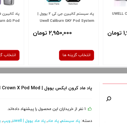
رون | UWELL CROWN
پاد سیستم کالیبرن جی کی 2 یوول |
burn 5G Pod
Uwell Caliburn GK2 Pod System
ان
2,950,000 تومان
انتخاب گزینه ها
انتخاب گز
رنگ:
پاد ماد کرون ایکس یوول | Uwell Crown X Pod Mod
ber
matte black
g
صاف
1 نفر از خریداران این محصول را پیشنهاد داده‌اند.
 و نمایش
برای فعال شدن سبد خرید و نمایش
برای فعال 
را از کادر
قیمت ، گزینه های محصول را از کادر
قیمت ، گزین
دسته:
پاد سیستم
,
پاد ماد
,
پاد ماد یوول | uwell
,
ویپ
,
ی