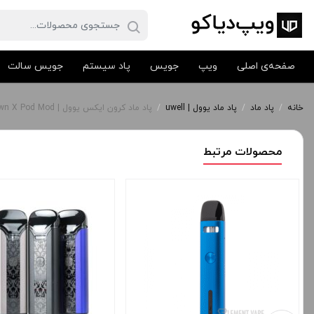
صفحه‌ی اصلی
ویپ
جویس
پاد سیستم
جویس سالت
خانه
/
پاد ماد
/
پاد ماد یوول | uwell
/
پاد ماد کرون ایکس یوول | Uwell Crown X Pod Mod
محصولات مرتبط