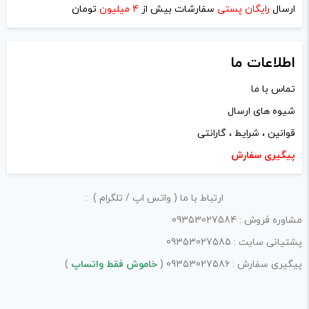
ارسال
رایگان پستی
سفارشات بیش از
4 میلیون
تومان
اطلاعات ما
تماس با ما
شیوه های ارسال
نام
*
قوانین ، شرایط ، گارانتی
پیگیری سفارش
ایمیل
*
ارتباط با ما ( واتس اپ / تلگرام ) :
مشاوره فروش : 09353027584
پشتیانی سایت : 09353027585
ذخیره نام، ایمیل و وبسایت من در مرورگر برای زمانی که دوباره
پیگیری سفارش : 09353027586 (
خاموش فقط واتساپ
)
دیدگاهی می‌نویسم.