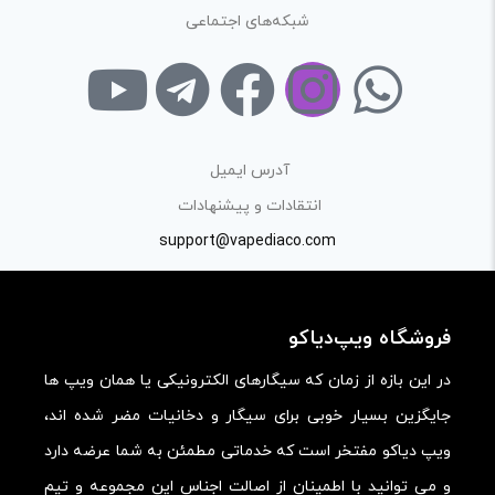
شبکه‌های اجتماعی
لازم است محتوای ارسالی منطبق برعرف و شئونات جامعه و با
بیانی رسمی و عاری از لحن تند، تمسخرو توهین باشد.
از ارسال لینک‌های سایت‌های دیگر و ارایه‌ی اطلاعات شخصی
خودتان مثل شماره تماس، ایمیل و آی‌دی شبکه‌های اجتماعی
پرهیز کنید.
آدرس ایمیل
در نظر داشته باشید هدف نهایی از ارائه‌ی نظر درباره‌ی کالا
انتقادات و پیشنهادات
ارائه‌ی اطلاعات مشخص و دقیق برای راهنمایی سایر کاربران در
support@vapediaco.com
فرآیند خرید یک محصول توسط ایشان است.
با توجه به ساختار بخش نظرات، از پرسیدن سوال یا درخواست
فروشگاه ویپ‌دیاکو
راهنمایی در این بخش خودداری کرده و سوالات خود را در بخش
«پرسش و پاسخ» مطرح کنید.
در این بازه از زمان که سیگارهای الکترونیکی یا همان ویپ ها
جایگزین بسیار خوبی برای سیگار و دخانیات مضر شده اند،
کیفیت ساخت:
ویپ دیاکو مفتخر است که خدماتی مطمئن به شما عرضه دارد
کارایی:
و می توانید با اطمینان از اصالت اجناس این مجموعه و تیم