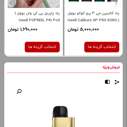
پاد کالیبرن جی 3 پرو کوکو یوول
پاد پاپریل پی کی وان یوول |
Uwell POPREEL PK1 Pod
| Uwell Caliburn G3 PRO KOKO
Pod
5,000,000 تومان
1,690,000 تومان
انتخاب گزینه ها
انتخاب گزینه ها
رنگ:
رنگ:
Apple Green
Rose Pink
space gray
صاف
برای فعال شدن سبد خرید و
نمایش قیمت ، گزینه های
برای فعال شدن سبد خرید و
محصول را از کادر بالا انتخاب
نمایش قیمت ، گزینه های