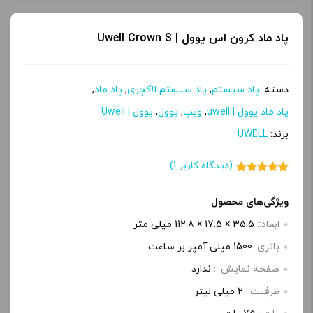
پاد ماد کرون اس یوول | Uwell Crown S
دسته:
پاد سیستم
,
پاد سیستم لاکچری
,
پاد ماد
,
پاد ماد یوول | uwell
,
ویپ
,
یوول
,
یوول | Uwell
برند:
UWELL
(دیدگاه کاربر
1
)
1
امتیاز
5.00
از 5 امتیاز
مشتری
ویژگی‌های محصول
ابعاد::
35.5 × 17.5 × 112.8 میلی متر
باتری:
1500 میلی آمپر بر ساعت
صفحه‌ نمایش ::
ندارد
ظرفیت::
2 میلی لیتر