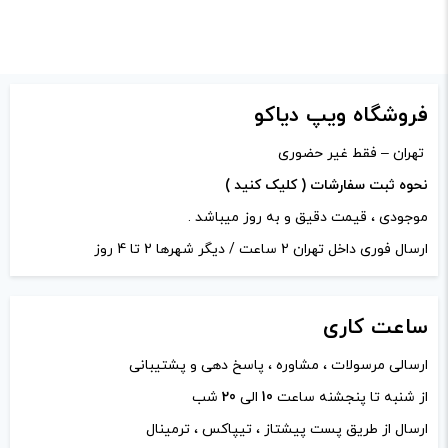
ظرفیت:
2 میلی لیتر
سلام عزیز بله فعلا جدید و به روز
هست و همچنان موجوده
وات:
75 وات
فروشگاه ویپ دیاکو
DARK KNIGHT, midnight black, Blue Sky,
دیدگاه خود را بنویسید
رنگ:
Gray Titanium, Pink Shore, Purple Galaxy,
تهران – فقط غیر حضوری
Relaxing Red
نشانی ایمیل شما منتشر نخواهد شد.
بخش‌های موردنیاز
نحوه ثبت سفارشات ( کلیک کنید )
علامت‌گذاری شده‌اند
*
موجودی ، قیمت دقیق و به روز میباشد .
امتیاز شما
*
ارسال فوری داخل تهران 2 ساعت / دیگر شهرها 2 تا 4 روز
ساعت
دیدگاه شما
*
کاری
ارسالی مرسولات ، مشاوره ، پاسخ دهی و پشتیبانی
از شنبه تا پنجشنه ساعت
10
الی
20
شب
ارسال از طریق پست پیشتاز ، تیپاکس ، ترمینال