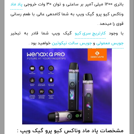
باتری 1200 میلی آمپر بر ساعتی و توان 30 وات خروجی
پاد ماد
وناکس کیو پرو گیک ویپ به شما کامدهی عالی با طعم رسانی
قوی را میدهد .
با وجود
کارتریج سری کیو
گیک ویپ شما قادر به تبخیر
جویس معمولی
و
جویس سالت نیکوتین
خواهید بود .
مشخصات پاد ماد وناکس کیو پرو گیک ویپ :