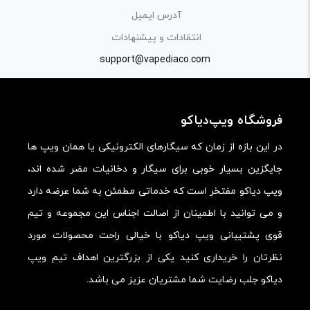
پرهیز کنید.
آدرس ایمیل
در نظر داشته باشید هدف نهایی از ارائه‌ی نظر درباره‌ی کالا
انتقادات و پیشنهادات
ارائه‌ی اطلاعات مشخص و دقیق برای راهنمایی سایر کاربران در
support@vapediaco.com
فرآیند خرید یک محصول توسط ایشان است.
با توجه به ساختار بخش نظرات، از پرسیدن سوال یا درخواست
فروشگاه ویپ‌دیاکو
راهنمایی در این بخش خودداری کرده و سوالات خود را در بخش
«پرسش و پاسخ» مطرح کنید.
در این بازه از زمان که سیگارهای الکترونیکی یا همان ویپ ها
جایگزین بسیار خوبی برای سیگار و دخانیات مضر شده اند،
کیفیت ساخت:
ویپ دیاکو مفتخر است که خدماتی مطمئن به شما عرضه دارد
کارایی:
و می توانید با اطمینان از اصالت اجناس این مجموعه و تیم
امکانات و قابلیت ها:
قوی پشتیبانی ویپ دیاکو با خیالی راحت محصولات مورد
ارزش خرید در برابر قیمت:
نظرتان را خریداری کنید یکی از بزرگترین اهداف تیم ویپ
دیاکو جلب رضایت شما مشتریان عزیز می باشد.