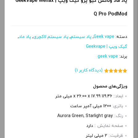
پاد ماد وناکس کیو پرو گیک ویپ | GeekVape Wenax
Q Pro PodMod
دسته:
Geek vape
,
پاد سیستم
,
پاد سیستم لاکچری
,
پاد ماد
,
گیک ویپ | Geekvape
برند:
geek vape
(دیدگاه کاربر
1
)
1
امتیاز
5.00
از 5 امتیاز
مشتری
ویژگی‌های محصول
ابعاد::
119.46 x 26.00 x 17.99 میلی متر
باتری:
1200 میلی آمپر ساعت
رنگ::
Aurora Green, Starlight gray
صفحه‌ نمایش ::
دارد
ظرفیت::
2 میلی لیتر