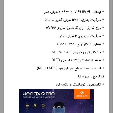
ابعاد : 119.46 x 26.00 x 17.99 میلی متر
ظرفیت باتری : 1200 میلی آمپر ساعت
نوع شارژ : نوع C، شارژ سریع 5V/2A
ظرفیت کارتریج 2 میلی لیتر
مقاومت کارتریج : 0.6Ω / 1.2Ω
حداکثر توان خروجی : 5 تا 30 وات
صفحه نمایش : 0.96 اینچی OLED
ایر فلو : سه سطح جریان هوا (MTL تا RDL)
کارتریج : سری Q
کامدهی : اتوماتیک و دکمه ای