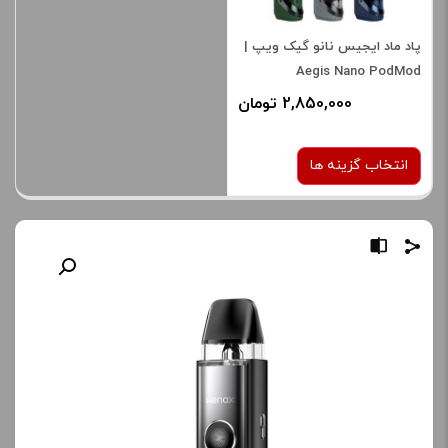
پاد ماد ایجیس نانو گیک ویپ |
Aegis Nano PodMod
2,850,000 تومان
انتخاب گزینه ها
رنگ:
blue
صاف
برای فعال شدن سبد خرید و
نمایش قیمت ، گزینه های
محصول را از کادر بالا انتخاب