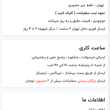
دیدگاه خود را بنویسید
تهران – فقط غیر حضوری
نشانی ایمیل شما منتشر نخواهد شد.
بخش‌های موردنیاز
نحوه ثبت سفارشات ( کلیک کنید )
علامت‌گذاری شده‌اند
*
موجودی ، قیمت دقیق و به روز میباشد .
امتیاز شما
*
ارسال فوری داخل تهران 2 ساعت / دیگر شهرها 2 تا 4 روز
ساعت
دیدگاه شما
*
کاری
ارسالی مرسولات ، مشاوره ، پاسخ دهی و پشتیبانی
از شنبه تا پنجشنه ساعت
10
الی
20
شب
ارسال از طریق پست پیشتاز ، تیپاکس ، ترمینال
ارسال
رایگان پستی
سفارشات بیش از
4 میلیون
تومان
اطلاعات ما
تماس با ما