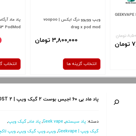
بی 100 گیک ویپ | GEEKVAPE B
ویپ ووپوو درگ ایکس | voopoo
 G3 PodMod
drag x pod mod
3,800,000 تومان
 تومان
ان
انتخاب گزینه ها
انتخاب گز
رنگ:
پاد ماد بی 60 اجیس بوست 2 گیک ویپ | GEEK VAPE B60 AEGIS BOOST 2
ber
Marsala
te
دسته:
پاد سیستم
,
Geek vape
,
پاد ماد
,
گیک ویپ
,
 و نمایش
برای فعال شدن سبد خرید و نمایش
گیک ویپ | Geekvape
,
ویپ
,
ویپ گیک ویپ
,
ویپ لاکچ
ا از کادر
قیمت ، گزینه های محصول را از کادر