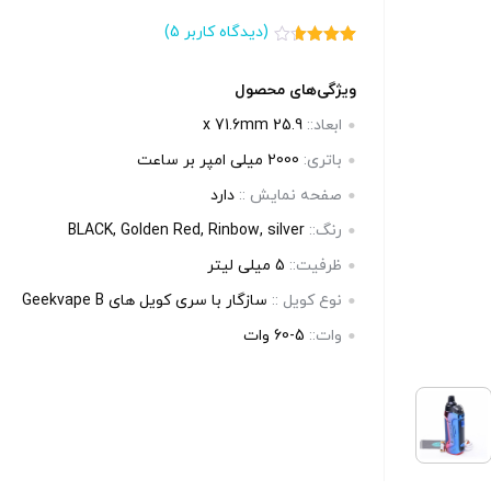
بالا انتخاب کنید.
برای فعال ش
(دیدگاه کاربر
5
)
5
امتیاز
قیمت ، گزین
3.60
از
5 امتیاز
ویژگی‌های محصول
آخرین بروزرسانی قیمت: 11
آخرین بروزرسانی قیمت: 15
بالا انتخاب 
مشتری
ابعاد::
25.9 x 71.6mm
ساعت پیش
باتری:
2000 میلی امپر بر ساعت
ستند.
تمامی قیمت ها بروز هستند.
صفحه‌ نمایش ::
دارد
ساعت پی
-
+
-
رنگ::
BLACK, Golden Red, Rinbow, silver
تمامی قیم
ظرفیت::
5 میلی لیتر
رید
افزودن به سبد خرید
نوع کویل ::
سازگار با سری کویل های Geekvape B
+
وات::
5-60 وات
افزو
کپ
کپ
ی
ی