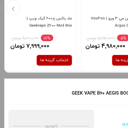
پاد ماد آرگاس جی 3 وپو | VooPoo
ماد باکس زد200 گیک ویپ |
Geekvape Z200 Mod Box
Argus
5%
5,250,000 تومان
18%
9,800,000 تومان
4,980,000 تومان
7,999,000 تومان
ینه ها
انتخاب گزینه ها
رنگ:
رنگ:
BLACK
black carbon fi
Diamond Whi
صاف
Mos Green
برای فعال شدن سبد خرید و نمایش
ری
قیمت ، گزینه های محصول را از کادر
ناموجود