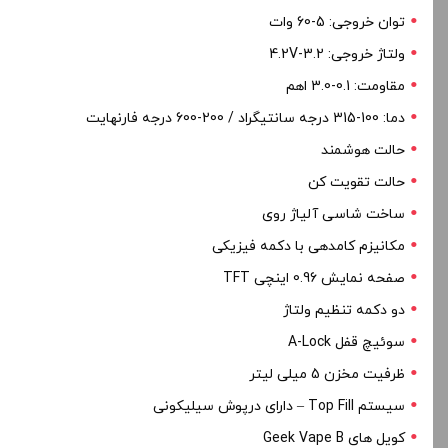
توان خروجی: 5-60 وات
ولتاژ خروجی: 3.2-4.2V
مقاومت: 0.1-3.0 اهم
دما: 100-315 درجه سانتیگراد / 200-600 درجه فارنهایت
حالت هوشمند
حالت تقویت کن
ساخت شاسی آلیاژ روی
مکانیزم کامدهی با دکمه فیزیکی
صفحه نمایش 0.96 اینچی TFT
دو دکمه تنظیم ولتاژ
سوئیچ قفل A-Lock
ظرفیت مخزن 5 میلی لیتر
سیستم Top Fill – دارای درپوش سیلیکونی
کویل های Geek Vape B