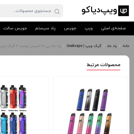
صفحه‌ی اصلی
ویپ
جویس
پاد سیستم
جویس سالت
خانه
/
پاد ماد
/
گیک ویپ | Geekvape
/
پاد ماد بی 60 اجیس بوست 2 گیک ویپ | GEEK VAPE B60 AEGIS BOOST 2
محصولات مرتبط