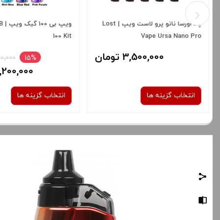
پاد اورسا نانو پرو لاست ویپ | Lost
ویپ 
100 Kit
Vape Ursa Nano Pro
3,500,000 تومان
15%
8,500,000
7,200,000 توم
انتخاب گزینه ها
انتخاب گزینه ها
رنگ:
رنگ:
BLACK
Mojito G
صاف
صاف
برای فعال شدن سبد خرید و نمایش
برای فعال شدن سبد خرید
قیمت ، گزینه های محصول را از کادر
قیمت ، گزینه های محصول ر