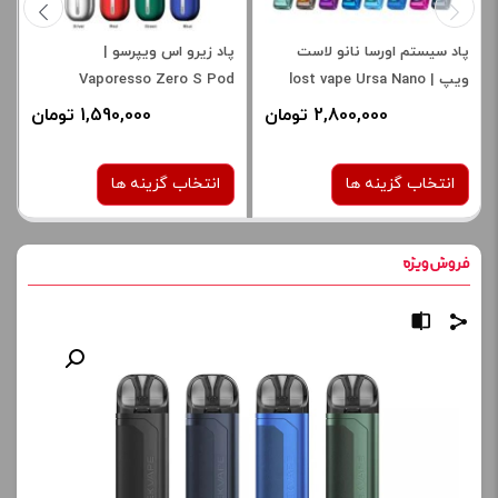
پاد سیستم اورسا نانو لاست
پاد زیرو اس ویپرسو |
ویپ | lost vape Ursa Nano
Vaporesso Zero S Pod
Pod System
2,800,000 تومان
1,590,000 تومان
انتخاب گزینه ها
انتخاب گزینه ها
رنگ:
رنگ:
BLACK
black Red Sandalwood
صاف
صاف
برای فعال شدن سبد خرید و
با عرض پوزش،
نمایش قیمت ، گزینه های
هیچ محصولی
محصول را از کادر بالا انتخاب
مطابق انتخاب