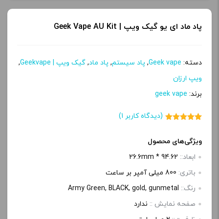
پاد ماد ای یو گیک ویپ | Geek Vape AU Kit
-
+
افزودن به سبد خرید
دسته:
Geek vape
,
پاد سیستم
,
پاد ماد
,
گیک ویپ | Geekvape
,
ویپ ارزان
ک
برند:
geek vape
پ
(دیدگاه کاربر
1
)
ی
1
امتیاز
5.00
از 5 امتیاز
مشتری
ویژگی‌های محصول
ابعاد::
94.62 * 26.6mm
باتری:
800 میلی آمپر بر ساعت
رنگ::
Army Green, BLACK, gold, gunmetal
صفحه‌ نمایش ::
ندارد