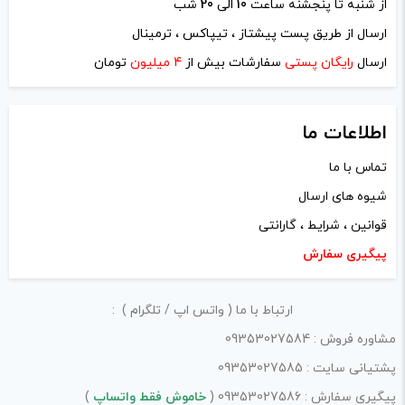
از شنبه تا پنجشنه ساعت
10
الی
20
شب
ارسال از طریق پست پیشتاز ، تیپاکس ، ترمینال
نام
*
ارسال
رایگان پستی
سفارشات بیش از
4 میلیون
تومان
اطلاعات ما
ایمیل
*
تماس با ما
شیوه های ارسال
قوانین ، شرایط ، گارانتی
ذخیره نام، ایمیل و وبسایت من در مرورگر برای زمانی که دوباره
پیگیری سفارش
دیدگاهی می‌نویسم.
ارتباط با ما ( واتس اپ / تلگرام ) :
لازم است محتوای ارسالی منطبق برعرف و شئونات جامعه و با
مشاوره فروش : 09353027584
بیانی رسمی و عاری از لحن تند، تمسخرو توهین باشد.
پشتیانی سایت : 09353027585
از ارسال لینک‌های سایت‌های دیگر و ارایه‌ی اطلاعات شخصی
پیگیری سفارش : 09353027586 (
خاموش فقط واتساپ
)