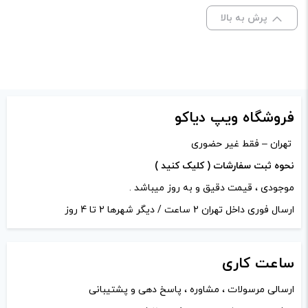
پرش به بالا
دیدگاه خود را بنویسید
صفحه‌
ندارد
نشانی ایمیل شما منتشر نخواهد شد.
بخش‌های موردنیاز
نمایش :
علامت‌گذاری شده‌اند
*
ظرفیت:
2 میلی لیتر
امتیاز شما
*
فروشگاه ویپ دیاکو
نوع
0.7 اهم, 1.0 اهم
کویل :
تهران – فقط غیر حضوری
دیدگاه شما
*
نحوه ثبت سفارشات ( کلیک کنید )
موجودی ، قیمت دقیق و به روز میباشد .
ارسال فوری داخل تهران 2 ساعت / دیگر شهرها 2 تا 4 روز
ساعت
کاری
ارسالی مرسولات ، مشاوره ، پاسخ دهی و پشتیبانی