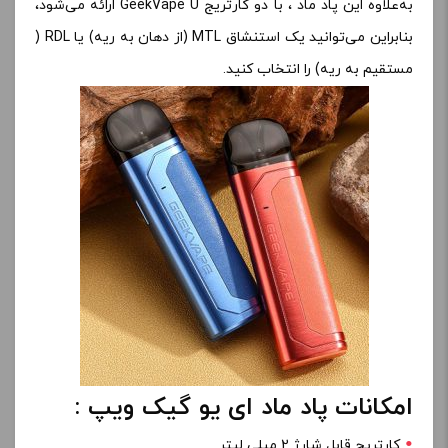
به‌علاوه این پاد ماد ، با دو کارتریج GeekVape U ارائه می‌شود،
بنابراین می‌توانید یک استنشاق MTL (از دهان به ریه) یا RDL (
مستقیم به ریه) را انتخاب کنید.
امکانات پاد ماد ای یو گیک ویپ :
کارتریج قابل شارژ 2 میلی لیتر