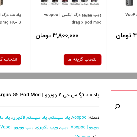
گ اس 2 ووپوو | VooPoo
ویپ ووپوو درگ ایکس | voopoo
Drag H80 S
drag x pod mod
ان
3,800,000 تومان
انتخاب گزینه ها
انتخاب گز
رنگ:
پاد ماد آرگاس جی 2 ووپوو | VooPoo Argus G2 Pod Mod
K
Marsala
دسته:
voopoo
,
پاد سیستم
,
پاد سیستم لاکچری
,
پاد ما
 و نمایش
برای فعال شدن سبد خرید و نمایش
برای فعال 
ووپوو | Voopoo
,
ویپ
,
ویپ لاکچری
,
ویپ ووپوو | VooPoo Vape
را از کادر
قیمت ، گزینه های محصول را از کادر
قیمت ، گزین