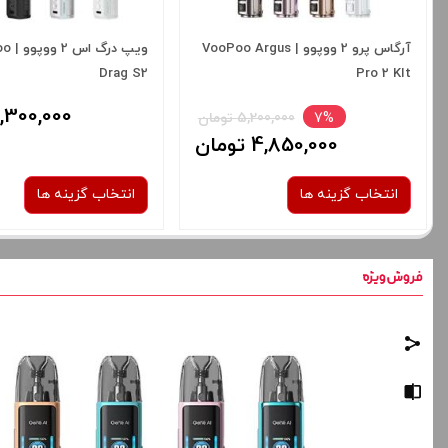
آرگاس پرو 2 ووپوو | VooPoo Argus
ویپ در
Drag S2
Pro 2 KIt
4,300,000 توم
7%
5,200,000 تومان
4,850,000 تومان
انتخاب گزینه ها
انتخاب گزینه ها
رنگ:
رنگ:
Gray Metal
Spray Black
صاف
صاف
برای فعال شدن سبد خرید و نمایش
برای فعال شدن سبد خرید
قیمت ، گزینه های محصول را از کادر
قیمت ، گزینه های محصول 