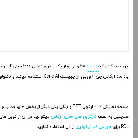
این دستگاه یک
پاد ماد
30 واتی و از یک باطری داخلی 1000 میلی آمپر بر ساعتی تغذیه میکند ، میتواند 3 تا 4 روز برای شما یک
پاد ماد آرگاس جی 2 ووپوو از چیپست Gene Al استفاده میکند و تکنولوژی ضد نشت ، طعم رسانی بالاتر و کامدهی در کسری از ثانیه در اختیار شماست .
صفحه نمایش 0.96 اینچی TFT و رنگی یکی دیگر از بخش های جذاب و کاربر پسند این پاد ماد فوق العاده میباشد .
همچنین به لطف
کارتریج های سری آرگاس
میتوانید در آن از کویل های ITO نیز استفاده کنید و در انواع حالت های کامدهی MTL ب
RDL برای
جویس کم نیکوتین
از آن استفاده نمایید .