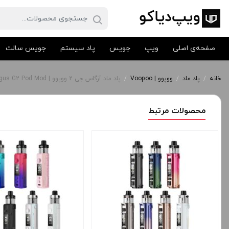
صفحه‌ی اصلی
ویپ
جویس
پاد سیستم
جویس سالت
خانه
/
پاد ماد
/
ووپوو | Voopoo
/
پاد ماد آرگاس جی 2 ووپوو | VooPoo Argus G2 Pod Mod
محصولات مرتبط