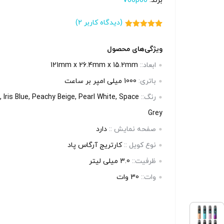
برند:
Voopoo
بالا انتخاب کنید.
بالا انتخاب 
(دیدگاه کاربر
2
)
2
امتیاز
5.00
آخرین بروزرسانی قیمت: 11
آخرین بروزرسانی قیمت: 15
از 5 امتیاز
مشتری
ویژگی‌های محصول
ساعت پیش
ساعت پی
ابعاد::
121mm x 26.4mm x 15.2mm
ستند.
تمامی قیمت ها بروز هستند.
تمامی قیم
باتری:
1000 میلی امپر بر ساعت
+
-
+
-
رنگ::
r, Iris Blue, Peachy Beige, Pearl White, Space
Grey
رید
افزودن به سبد خرید
افزو
صفحه‌ نمایش ::
دارد
نوع کویل ::
کارتریج آرگاس پاد
کپ
کپ
ظرفیت::
3.0 میلی لیتر
ی
ی
وات::
30 وات