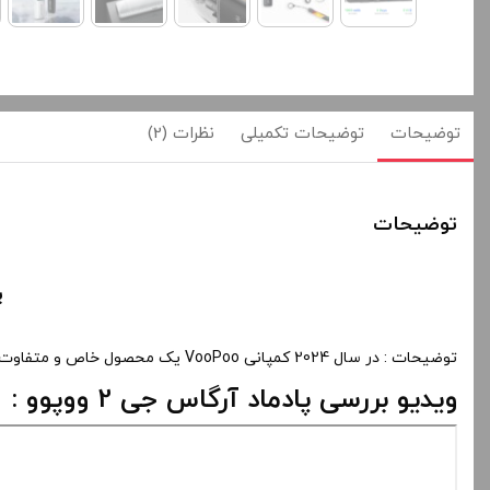
توضیحات
توضیحات تکمیلی
نظرات (2)
توضیحات
پا
توضیحات : در سال 2024 کمپانی VooPoo یک محصول خاص و متفاوت با نام پاد ماد آرگاس جی 2 ووپوو تولید و روانه بازار کرد و قابلیت های خاص و جذابی دارد .
ویدیو بررسی پادماد آرگاس جی 2 ووپوو :