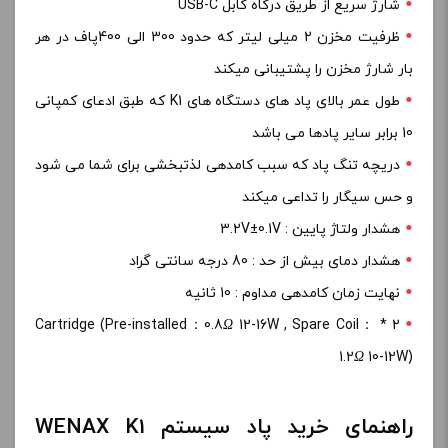
شارژ سریع از طریق درگاه کابل USB-C
ظرفیت مخزن 2 میلی لیتر که حدود 300 الی 400پاف در هر
بار شارژ مخزن را پشتیبانی میکند
طول عمر بالای پاد های دستگاه های K1 که طبق ادعای کمپانی
10 برابر سایر پادها می باشد
دریچه تنگ پاد که سبب کامدهی لذتبخشی برای شما می شود
و حس سیگار را تداعی میکند
هشدار ولتاژ پایین : 3.2V±0.1V
هشدار دمای بیش از حد : 80 درجه سانتی گراد
نهایت زمان کامدهی مداوم : 10 ثانیه
Ω
12-16W , Spare Coil：
2 * Cartridge (Pre-installed：0.8
1.2
Ω
10-12W)
راهنمای خرید پاد سیستم WENAX K1