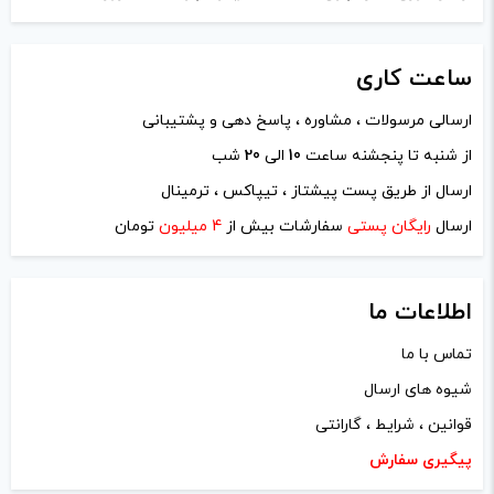
سیگاری نیستم ولی بعی اوقاعات خیلی کم
قلیون میکشم .. ببخشید دود ملایم داره .. از این
ساعت
کاری
مدل خوشم اومده … وبعد سوال دیگه داشتم
ارسالی مرسولات ، مشاوره ، پاسخ دهی و پشتیبانی
اگر جسارت نیست .. این مدل که کویلشون با
از شنبه تا پنجشنه ساعت
10
الی
20
شب
کاتریج هست بهتر هت یا اون مدلهایی که
ارسال از طریق پست پیشتاز ، تیپاکس ، ترمینال
کولیش از کاتریجشون جدا میشه … کدوم
ارسال
رایگان پستی
سفارشات بیش از
4 میلیون
تومان
پیشنهاد میشه … میخوام فقط جویس بخوره
بدون نیکوتین .. این مدل خوب هست
اطلاعات ما
….ممنون اگر جواب بدین …
تماس با ما
ادمین ویپ دیاکو
–
آبان 27, 1401
–
شیوه های ارسال
پاسخ
قوانین ، شرایط ، گارانتی
پیگیری سفارش
سلام یک ویپ با جویس کم نیکوتین