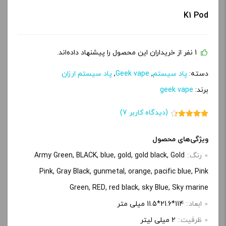
پ
K1 Pod
ی
1 نفر از خریداران این محصول را پیشنهاد داده‌اند.
دسته:
پاد سیستم
,
Geek vape
,
پاد سیستم ارزان
برند:
geek vape
(دیدگاه کاربر
7
)
7
امتیاز
4.29
از 5 امتیاز
مشتری
ویژگی‌های محصول
رنگ::
Army Green, BLACK, blue, gold, gold black, Gold
Pink, Gray Black, gunmetal, orange, pacific blue, Pink
Green, RED, red black, sky Blue, Sky marine
ابعاد::
114*21.6*11.5 میلی متر
ظرفیت::
2 میلی لیتر