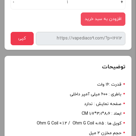
-
+
افزودن به سبد خرید
کپی
توضیحات
قدرت :۱۶ وات
باطری : ۶۰۰ میلی آمپر داخلی
صفحه نمایش : ندارد
ابعاد : ۸٫۶*۳٫۱*۱٫۷ CM
کویل ها : ۰٫۸۵ Ohm G Coil 0.1.2 / Ohm G Coil
حجم مخزن ۲ میل