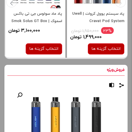
پاد سیستم یوول کروات | Uwell
پاد ماد سولوس جی تی باکس
Cravat Pod System
اسموک | Smok Solus GT Box
3,100,000 تومان
23%
1,950,000 تومان
1,499,000 تومان
انتخاب گزینه ها
انتخاب گزینه ها
رنگ:
رنگ:
matte black
silver
RED
blue
red black
Silver Laser
برای فعال شدن سبد خرید و
صاف
نمایش قیمت ، گزینه های
محصول را از کادر بالا انتخاب
برای فعال شدن سبد خرید و