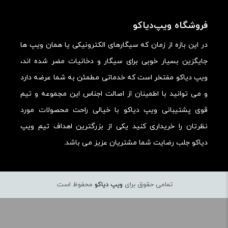
و طعم سلیقه ای هست نمیشه گفت
چی بده و چی خوبه
فروشگاه ویپ‌دیاکو
در این بازه از زمان که سیگارهای الکترونیکی یا همان ویپ ها
3
aminf8018
–
آذر 3, 1401
–
جایگزین بسیار خوبی برای سیگار و دخانیات مضر شده اند،
مالک تایید شده
پاسخ
ویپ دیاکو مفتخر است که خدماتی مطمئن به شما عرضه دارد
و می توانید با اطمینان از اصالت اجناس این مجموعه و تیم
خرید این محصول را توصیه می‌کنم
قوی پشتیبانی ویپ دیاکو با خیالی راحت محصولات مورد
نظرتان را خریداری کنید یکی از بزرگترین اهداف تیم ویپ
تازه سفارش دادم
دیاکو جلب رضایت شما مشتریان عزیز می باشد.
من تازه سفارش دادم و هنوز بدستم نرسیده
ولی تو یک سایت دیگه به مبلغ ۶۰۰ت دیدم
تمامی حقوق برای
ویپ دیاکو
محفوظ است.
نمی‌دونم واقعا چی بگم
ادمین ویپ دیاکو
–
آذر 5, 1401
–
پاسخ