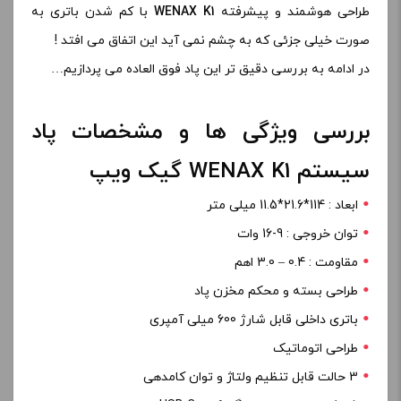
طراحی هوشمند و پیشرفته
WENAX K1
با کم شدن باتری به
صورت خیلی جزئی که به چشم نمی آید این اتفاق می افتد !
در ادامه به بررسی دقیق تر این پاد فوق العاده می پردازیم…
بررسی ویژگی ها و مشخصات پاد
سیستم WENAX K1 گیک ویپ
ابعاد : 114*21.6*11.5 میلی متر
توان خروجی : 9-16 وات
مقاومت : 0.4 – 3.0 اهم
طراحی بسته و محکم مخزن پاد
باتری داخلی قابل شارژ 600 میلی آمپری
طراحی اتوماتیک
3 حالت قابل تنظیم ولتاژ و توان کامدهی