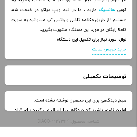
اگر سوالی دارید یا نیاز به مشورت در مورد انتخاب و
خرید پاد
کوبی
هاتسیگ
دارید ، ما در تیم ویپ دیاکو در خدمت شما
هستیم ! از طریق مکالمه تلفنی و واتس آپ میتوانید به صورت
کاملا رایگان در مورد این دستگاه مشورت بگیرید .
لوازم مورد نیاز برای تکمیل این دستگاه :
خرید جویس سالت
توضیحات تکمیلی
رنگ:
BLACK
هیچ دیدگاهی برای این محصول نوشته نشده است.
اولین نفری باشید که دیدگاهی را ارسال می کنید برای “پاد
باتری
550 میلی امپر بر ساعت
سیستم کوبی لایت | Kubi Lite Pod System”
شناسه محصول: DIACO-0027324
نشانی ایمیل شما منتشر نخواهد شد.
بخش‌های موردنیاز
ظرفیت:
1.7 میلی لیتر