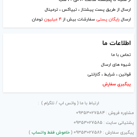
ارسال از طریق پست پیشتاز ، تیپاکس ، ترمینال
ایمیل
*
ارسال
رایگان پستی
سفارشات بیش از
4 میلیون
تومان
اطلاعات ما
تماس با ما
ذخیره نام، ایمیل و وبسایت من در مرورگر برای زمانی که دوباره
شیوه های ارسال
دیدگاهی می‌نویسم.
قوانین ، شرایط ، گارانتی
لازم است محتوای ارسالی منطبق برعرف و شئونات جامعه و با
پیگیری سفارش
بیانی رسمی و عاری از لحن تند، تمسخرو توهین باشد.
ارتباط با ما ( واتس اپ / تلگرام ) :
از ارسال لینک‌های سایت‌های دیگر و ارایه‌ی اطلاعات شخصی
مشاوره فروش : 09353027584
خودتان مثل شماره تماس، ایمیل و آی‌دی شبکه‌های اجتماعی
پشتیانی سایت : 09353027585
پرهیز کنید.
پیگیری سفارش : 09353027586 (
خاموش فقط واتساپ
)
در نظر داشته باشید هدف نهایی از ارائه‌ی نظر درباره‌ی کالا