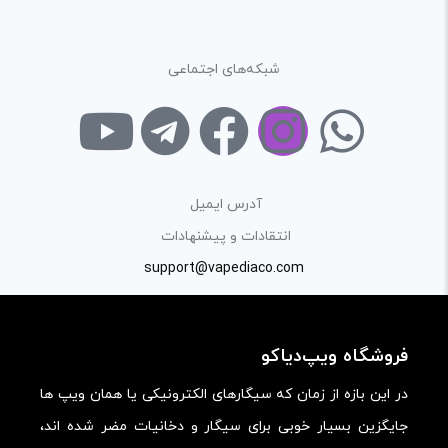
ارائه‌ی اطلاعات مشخص و دقیق برای راهنمایی سایر کاربران در
فرآیند خرید یک محصول توسط ایشان است.
شبکه‌های اجتماعی
با توجه به ساختار بخش نظرات، از پرسیدن سوال یا درخواست
راهنمایی در این بخش خودداری کرده و سوالات خود را در بخش
«پرسش و پاسخ» مطرح کنید.
کیفیت ساخت:
آدرس ایمیل
کارایی:
انتقادات و پیشنهادات
support@vapediaco.com
امکانات و قابلیت ها:
ارزش خرید در برابر قیمت:
فروشگاه ویپ‌دیاکو
در این بازه از زمان که سیگارهای الکترونیکی یا همان ویپ ها
جایگزین بسیار خوبی برای سیگار و دخانیات مضر شده اند،