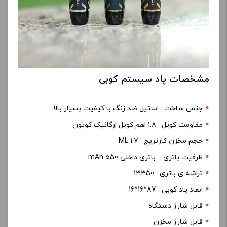
مشخصات پاد سیستم کوبی
جنس ساخت : استیل ضد زنگ با کیفیت بسیار بالا
مقاومت کویل : 1.8 اهم کویل ارگانیک کوتون
حجم مخزن کارتریج : 1.7 ML
ظرفیت باتری : باتری داخلی 550 mAh
تراشه ی باتری : 13350
ابعاد پاد کوبی : 87*16*16
قابل شارژ دستگاه
قابل شارژ مخزن