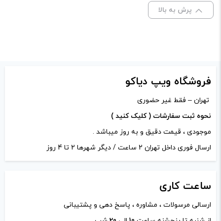
علامت‌گذاری شده‌اند
*
پرش به بالا
نوع
امتیاز شما
*
1.8 اهم
کویل :
دیدگاه شما
*
فروشگاه ویپ دیاکو
تهران – فقط غیر حضوری
نحوه ثبت سفارشات ( کلیک کنید )
موجودی ، قیمت دقیق و به روز میباشد .
ارسال فوری داخل تهران 2 ساعت / دیگر شهرها 2 تا 4 روز
ساعت
کاری
ارسالی مرسولات ، مشاوره ، پاسخ دهی و پشتیبانی
نام
*
از شنبه تا پنجشنه ساعت
10
الی
20
شب