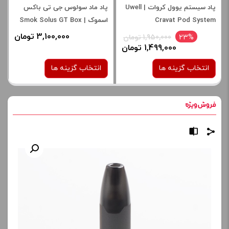
پاد سیستم یوول کروات | Uwell
پاد ماد سولوس جی تی باکس
Cravat Pod System
اسموک | Smok Solus GT Box
3,100,000 تومان
23%
1,950,000 تومان
1,499,000 تومان
انتخاب گزینه ها
انتخاب گزینه ها
رنگ:
رنگ:
matte black
silver
RED
blue
red black
Silver Laser
برای فعال شدن سبد خرید و
صاف
نمایش قیمت ، گزینه های
محصول را از کادر بالا انتخاب
برای فعال شدن سبد خرید و
کنید.
نمایش قیمت ، گزینه های