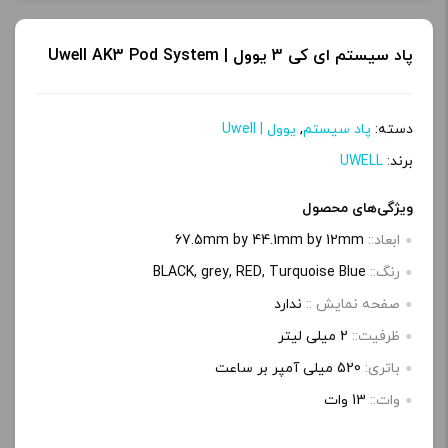
پاد سیستم ای کی 3 یوول | Uwell AK3 Pod System
دسته:
پاد سیستم
,
یوول | Uwell
برند:
UWELL
ویژگی‌های محصول
ابعاد::
67.5mm by 44.1mm by 12mm
رنگ::
BLACK, grey, RED, Turquoise Blue
صفحه‌ نمایش ::
ندارد
ظرفیت::
2 میلی لیتر
باتری:
520 میلی آمپر بر ساعت
وات::
13 وات