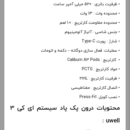
• ظرفیت باتری : 520 میلی آمپر ساعت
• محدوده وات : 13 وات
• محدوده مقاومت کارتریج : 1.0 اهم
• جنس شاسی : آلیاژ آلومینیوم
• شارژ : پورت Type-C
• عملیات: فعال سازی دوگانه – دکمه و اتومات
• کارتریج : Caliburn A3 Pods
• مواد کارتریج : PCTG
• ظرفیت کارتریج : 2mL
• اتصال کارتریج : مغناطیسی
• نصب کویل: Press-Fit
محتویات درون پک پاد سیستم ای کی 3
uwell :