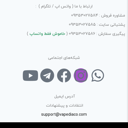
فرآیند خرید یک محصول توسط ایشان است.
ارتباط با ما ( واتس اپ / تلگرام ) :
با توجه به ساختار بخش نظرات، از پرسیدن سوال یا درخواست
مشاوره فروش : 09353027584
راهنمایی در این بخش خودداری کرده و سوالات خود را در بخش
پشتیانی سایت : 09353027585
«پرسش و پاسخ» مطرح کنید.
پیگیری سفارش : 09353027586 (
خاموش فقط واتساپ
)
کیفیت ساخت:
شبکه‌های اجتماعی
معمولی
کارایی:
معمولی
امکانات و قابلیت ها:
آدرس ایمیل
معمولی
انتقادات و پیشنهادات
ارزش خرید در برابر قیمت:
support@vapediaco.com
معمولی