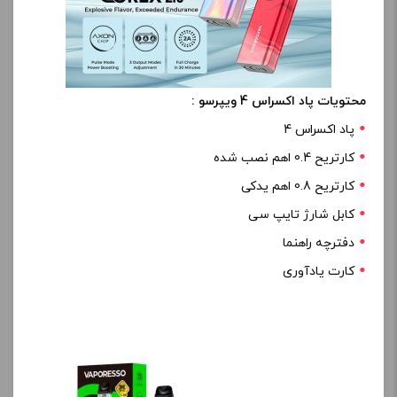
محتویات پاد اکسراس 4 ویپرسو :
پاد اکسراس 4
کارتریح 0.4 اهم نصب شده
کارتریح 0.8 اهم یدکی
کابل شارژ تایپ سی
دفترچه راهنما
کارت یادآوری