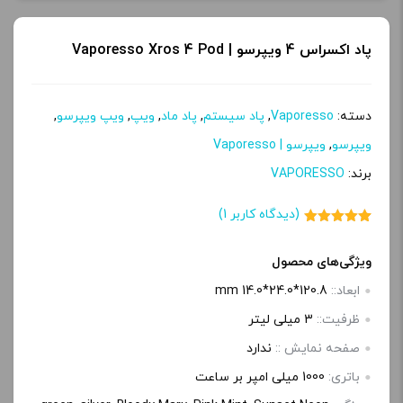
پاد اکسراس 4 ویپرسو | Vaporesso Xros 4 Pod
دسته:
Vaporesso
,
پاد سیستم
,
پاد ماد
,
ویپ
,
ویپ ویپرسو
,
ویپرسو
,
ویپرسو | Vaporesso
برند:
VAPORESSO
(دیدگاه کاربر
1
)
1
امتیاز
5.00
از 5 امتیاز
مشتری
ویژگی‌های محصول
ابعاد::
120.8*24.0*14.0 mm
ظرفیت::
3 میلی‌ لیتر
صفحه‌ نمایش ::
ندارد
باتری:
1000 میلی امپر بر ساعت