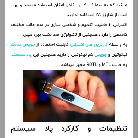
میکند که به شما 1 تا 2 روز کامل امکان استفاده میدهد و بهتر
است از شارژر 2A استفاده نمایید .
اکسراس 4 قابلیت تنظیم و شخصی سازی در سه حالت مختلف
کامدهی را دارد ، همچنین از تکنولوژی ضد نشت بهره میبرد .
به واسطه
کارتریج های اکسراس
قابلیت استفاده از
جویس سالت
نیکوتین و
جویس
کم نیکوتین را دارید همچنین این
پاد سیستم
به حالت MTL و RDTL مجهز میباشد .
تنظیمات و کارکرد پاد سیستم