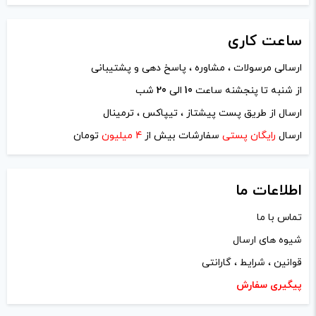
ساعت
کاری
ارسالی مرسولات ، مشاوره ، پاسخ دهی و پشتیبانی
از شنبه تا پنجشنه ساعت
10
الی
20
شب
نام
*
ارسال از طریق پست پیشتاز ، تیپاکس ، ترمینال
ارسال
رایگان پستی
سفارشات بیش از
4 میلیون
تومان
ایمیل
*
اطلاعات ما
تماس با ما
شیوه های ارسال
ذخیره نام، ایمیل و وبسایت من در مرورگر برای زمانی که دوباره
قوانین ، شرایط ، گارانتی
دیدگاهی می‌نویسم.
پیگیری سفارش
لازم است محتوای ارسالی منطبق برعرف و شئونات جامعه و با