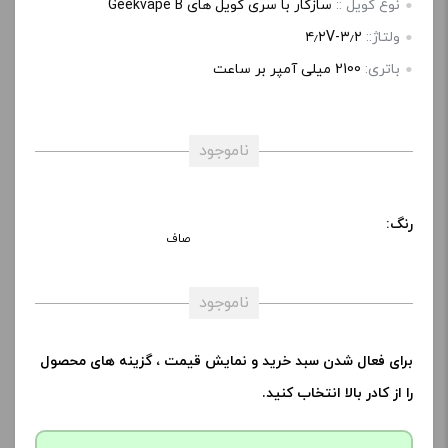
نوع کویل ::
سازگار با سری کویل های Geekvape B
ولتاژ::
۳٫۲-۴٫۲V
باتری:
2100 میلی آمپر بر ساعت
ناموجود
رنگ:
صاف
ناموجود
برای فعال شدن سبد خرید و نمایش قیمت ، گزینه های محصول
را از کادر بالا انتخاب کنید.