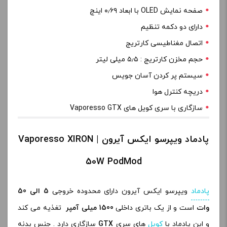
صفحه نمایش OLED با ابعاد ۰٫۶۹ اینچ
دارای دو دکمه تنظیم
اتصال مغناطیسی کارتریج
حجم مخزن کارتریج : ۵٫۵ میلی لیتر
سیستم پر کردن آسان جویس
دریچه کنترل هوا
سازگاری با سری کویل های Vaporesso GTX
پادماد ویپرسو ایکس آیرون | Vaporesso XIRON
50W PodMod
پادماد
ویپرسو ایکس آیرون دارای محدوده خروجی
5 الی 50
وات
است و از یک باتری داخلی
1500 میلی آمپر
تغذیه می کند
و این پادماد با
کویل
های سری
GTX
سازگاری دارد . جنس بدنه