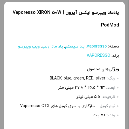
پادماد ویپرسو ایکس آیرون | Vaporesso XIRON 50W
PodMod
دسته:
Vaporesso
,
پاد سیستم
,
پاد ماد
,
ویپ
,
ویپ ویپرسو
برند:
VAPORESSO
ویژگی‌های محصول
رنگ::
BLACK, blue, green, RED, silver
ابعاد::
93 * 46.5 * 27.8 میلی متر
ظرفیت::
5.5 میلی لیتر
نوع کویل ::
سازگاری با سری کویل های Vaporesso GTX
وات::
50 وات