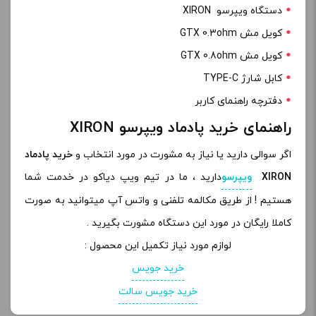
دستگاه ویپرسو XIRON
کویل مش GTX 0.3ohm
کویل مش GTX 0.8ohm
کابل شارژ TYPE-C
دفترچه راهنمای کاربر
راهنمای خرید پادماد ویپرسو XIRON
اگر سوالی دارید یا نیاز به مشورت در مورد انتخاب و
خرید پادماد
XIRON
ویپرسو
دارید ، ما در تیم ویپ دیاکو در خدمت شما
هستیم ! از طریق مکالمه تلفنی و واتس آپ میتوانید به صورت
کاملا رایگان در مورد این دستگاه مشورت بگیرید .
لوازم مورد نیاز تکمیل این محصول :
خرید جویس
خرید جویس سالت