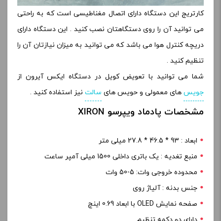
کارتریج این دستگاه دارای اتصال مغناطیسی است که به راحتی
می توانید آن را روی دستگاهتان نصب کنید . این دستگاه دارای
دریچه کنترل هوا می باشد که می توانید به میزان نیازتان آن را
تنظیم کنید .
شما می توانید با تعویض کویل در دستگاه ایکس آیرون از
جویس
های معمولی و حویس های
سالت
نیز استفاده کنید .
مشخصات پادماد ویپرسو XIRON
ابعاد : 93 * 46.5 * 27.8 میلی متر
منبع تغدیه : یک باتری داخلی 1500 میلی آمپر ساعت
محدوده خروجی وات: 5-50 وات
جنس بدنه : آلیاژ روی
صفحه نمایش OLED با ابعاد 0.69 اینچ
دارای دو دکمه تنظیم