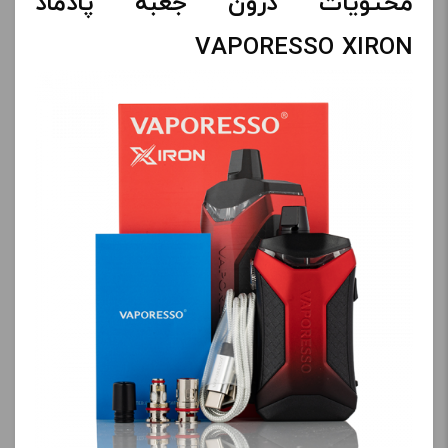
محتویات درون جعبه پادماد
VAPORESSO XIRON