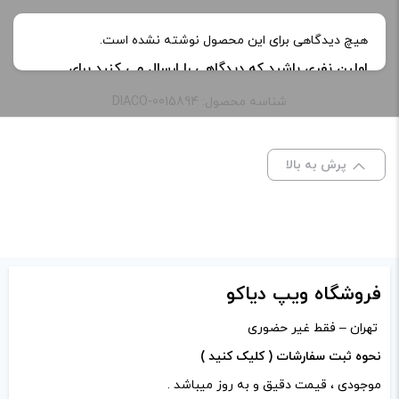
grey, Grey Resin, Rinbow, Rinbow Resin,
هیچ دیدگاهی برای این محصول نوشته نشده است.
رنگ:
Silver Resin
اولین نفری باشید که دیدگاهی را ارسال می کنید برای
“پادماد ویپرسو اکسترا | Vaporesso Xtra PodMod”
شناسه محصول: DIACO-0015894
ابعاد:
73.9×16.7×38.2 میلی متر
نشانی ایمیل شما منتشر نخواهد شد.
بخش‌های موردنیاز
ظرفیت:
2 میلی لیتر
علامت‌گذاری شده‌اند
*
پرش به بالا
امتیاز شما
*
وات:
11-16 وات
دیدگاه شما
*
فروشگاه ویپ دیاکو
تهران – فقط غیر حضوری
نحوه ثبت سفارشات ( کلیک کنید )
موجودی ، قیمت دقیق و به روز میباشد .