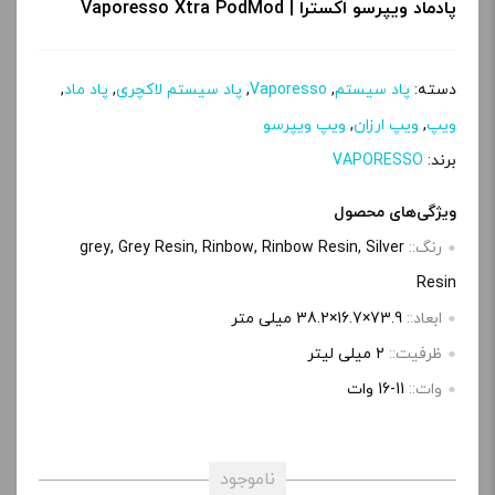
پادماد ویپرسو اکسترا | Vaporesso Xtra PodMod
دسته:
پاد سیستم
,
Vaporesso
,
پاد سیستم لاکچری
,
پاد ماد
,
ویپ
,
ویپ ارزان
,
ویپ ویپرسو
برند:
VAPORESSO
ویژگی‌های محصول
رنگ::
grey, Grey Resin, Rinbow, Rinbow Resin, Silver
Resin
ابعاد::
73.9×16.7×38.2 میلی متر
ظرفیت::
2 میلی لیتر
وات::
11-16 وات
ناموجود