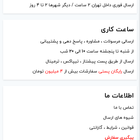
ارسال فوری داخل تهران 2 ساعت / دیگر شهرها 2 تا 4 روز
ساعت
کاری
ارسالی مرسولات ، مشاوره ، پاسخ دهی و پشتیبانی
نام
*
از شنبه تا پنجشنه ساعت
10
الی
20
شب
ارسال از طریق پست پیشتاز ، تیپاکس ، ترمینال
ایمیل
*
ارسال
رایگان پستی
سفارشات بیش از
4 میلیون
تومان
اطلاعات ما
تماس با ما
ذخیره نام، ایمیل و وبسایت من در مرورگر برای زمانی که دوباره
شیوه های ارسال
دیدگاهی می‌نویسم.
قوانین ، شرایط ، گارانتی
لازم است محتوای ارسالی منطبق برعرف و شئونات جامعه و با
پیگیری سفارش