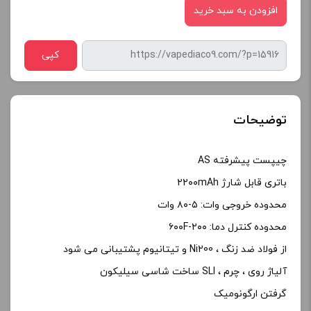
افزودن به سبد خرید
کپی
توضیحات
چیپست پیشرفته AS
باتری قابل شارژ ۲۲۰۰mAh
محدوده خروجی وات: ۵-۸۰ وات
محدوده کنترل دما: ۲۰۰-۶۰۰F
از فولاد ضد زنگ ، Ni200 و تیتانیوم پشتیبانی می شود
آلیاژ روی ، چرم ، SLI ساخت شاسی سیلیکون
گرفتن ارگونومیک