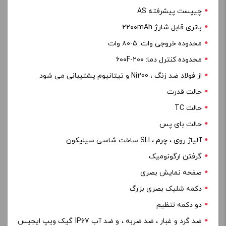
چیپست پیشرفته AS
باتری قابل شارژ ۲۲۰۰mAh
محدوده خروجی وات: ۵-۸۰ وات
محدوده کنترل دما: ۲۰۰-۶۰۰F
از فولاد ضد زنگ ، Ni200 و تیتانیوم پشتیبانی می شود
حالت قدرت
حالت TC
حالت بای پس
آلیاژ روی ، چرم ، SLI ساخت شاسی سیلیکون
گرفتن ارگونومیک
صفحه نمایش بصری
دکمه شلیک بصری بزرگ
دو دکمه تنظیم
ضد گرد و غبار ، ضد ضربه ، و ضد آب IP67 گیک ویپ ایجیس