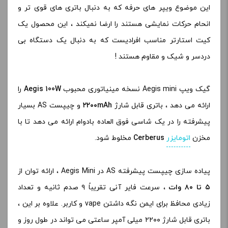
این موضوع ویپر های حرفه که به دنبال باتری های قوی تر و
انحام حرکات نمایشی هستند را ارضا نمیکند ، این محصول یک
کیت استارتر مناسب افرادیست که به دنبال یک دستگاه بی
دردسر و شیک و مقاوم هستند !
گیک ویپ Aegis mini نسخه مینیاتوری محبوب
Aegis 100W
را
ارائه می دهد ، باتری قابل شارژ
۲۲۰۰mAh
و چیپست AS بسیار
پیشرفته را در یک شاسی فوق العاده بادوام ارائه می دهد تا با
مخزن
اتومایزر
Cerberus
مخلوط شود.
پیاده سازی چیپست پیشرفته AS در Aegis Mini ، ارائه توان از
۵ تا ۸۰ وات
، سرعت فایر آنی تقریباً ۹ صدم ثانیه و تعداد
زیادی محافظ برای ایمن نگه داشتن vape و کاربر. علاوه بر این ،
باتری قابل شارژ ۲۲۰۰ میلی آمپر ساعتی می تواند در طول روز و