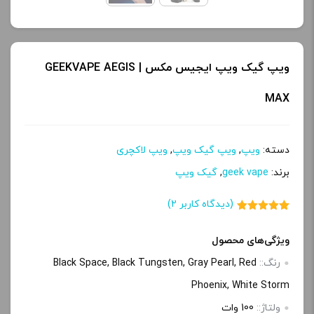
ویپ گیک ویپ ایجیس مکس | GEEKVAPE AEGIS
MAX
دسته:
ویپ
,
ویپ گیک ویپ
,
ویپ لاکچری
برند:
geek vape
,
گیک ویپ
(دیدگاه کاربر
2
)
2
امتیاز
5.00
از 5 امتیاز
مشتری
ویژگی‌های محصول
رنگ::
Black Space, Black Tungsten, Gray Pearl, Red
Phoenix, White Storm
ولتاژ::
100 وات