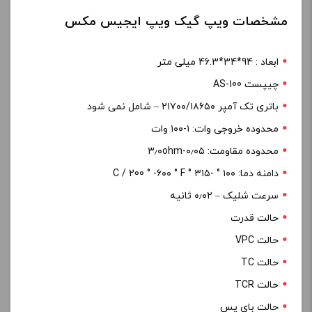
مشخصات ویپ گیک ویپ ایجیس مکس
ابعاد : 94*34*46.3 میلی متر
چیپست AS-100
باتری تک آمپر ۲۱۷۰۰/۱۸۶۵۰ – شامل نمی شود
محدوده خروجی وات: ۱-۱۰۰ وات
محدوده مقاومت: ۰٫۰۵-۳٫۰ohm
دامنه دما: ۱۰۰ ° -۳۱۵ ° C / 200 ° -۶۰۰ ° F
سرعت شلیک – ۰٫۰۲ ثانیه
حالت قدرت
حالت VPC
حالت TC
حالت TCR
حالت بای پس