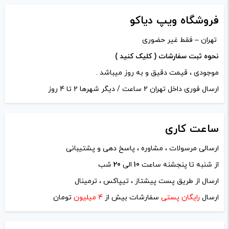
شاید در ابتدا کمی هزینه کنید ولی در
فروشگاه ویپ دیاکو
دراز مدت سلامتی مهم تر هست
تهران – فقط غیر حضوری
نحوه ثبت سفارشات ( کلیک کنید )
5
محسن کریمی
–
مهر 10, 1400
–
پاسخ
موجودی ، قیمت دقیق و به روز میباشد .
ارسال فوری داخل تهران 2 ساعت / دیگر شهرها 2 تا 4 روز
طراحی بسیار جالبی داره و برای کسی که بخواد
قلیان رو ترک کنه یک جایگزین عالیه
ساعت
کاری
ادمین ویپ دیاکو
–
مهر 17, 1400
–
ارسالی مرسولات ، مشاوره ، پاسخ دهی و پشتیبانی
پاسخ
از شنبه تا پنجشنه ساعت
10
الی
20
شب
سلام اقای کریمی ممنون از نظرتون
ارسال از طریق پست پیشتاز ، تیپاکس ، ترمینال
ارسال
رایگان پستی
سفارشات بیش از
4 میلیون
تومان
دیدگاه خود را بنویسید