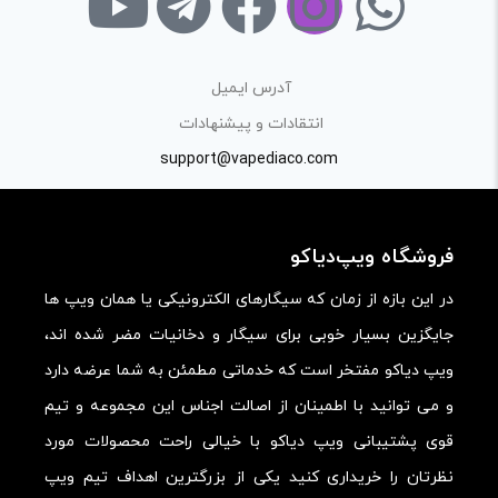
نام
*
آدرس ایمیل
ایمیل
*
انتقادات و پیشنهادات
support@vapediaco.com
ذخیره نام، ایمیل و وبسایت من در مرورگر برای زمانی که دوباره
فروشگاه ویپ‌دیاکو
دیدگاهی می‌نویسم.
در این بازه از زمان که سیگارهای الکترونیکی یا همان ویپ ها
جایگزین بسیار خوبی برای سیگار و دخانیات مضر شده اند،
لازم است محتوای ارسالی منطبق برعرف و شئونات جامعه و با
ویپ دیاکو مفتخر است که خدماتی مطمئن به شما عرضه دارد
بیانی رسمی و عاری از لحن تند، تمسخرو توهین باشد.
و می توانید با اطمینان از اصالت اجناس این مجموعه و تیم
از ارسال لینک‌های سایت‌های دیگر و ارایه‌ی اطلاعات شخصی
قوی پشتیبانی ویپ دیاکو با خیالی راحت محصولات مورد
خودتان مثل شماره تماس، ایمیل و آی‌دی شبکه‌های اجتماعی
نظرتان را خریداری کنید یکی از بزرگترین اهداف تیم ویپ