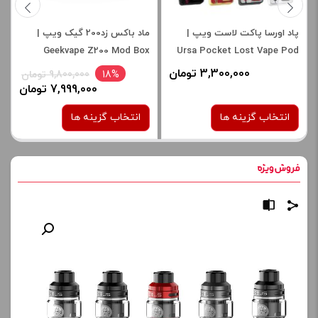
پاد اورسا پاکت لاست ویپ |
ماد باکس زد200 گیک ویپ |
Geekvape Z200 Mod Box
Ursa Pocket Lost Vape Pod
3,300,000 تومان
18%
9,800,000 تومان
7,999,000 تومان
انتخاب گزینه ها
انتخاب گزینه ها
رنگ:
رنگ:
BLACK
Saiyan Trunk
صاف
صاف
برای فعال شدن سبد خرید و
برای فعال شدن سبد خرید و
نمایش قیمت ، گزینه های
نمایش قیمت ، گزینه های
محصول را از کادر بالا انتخاب
محصول را از کادر بالا انتخاب