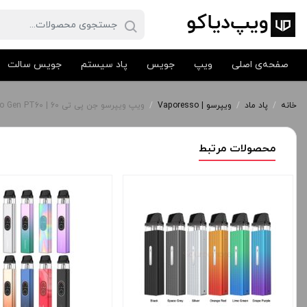
صفحه‌ی اصلی
ویپ
جویس
پاد سیستم
جویس سالت
خانه
/
پاد ماد
/
ویپرسو | Vaporesso
/
ویپ ویپرسو جن پی تی 60 | Vaporesso Gen PT60
محصولات مرتبط