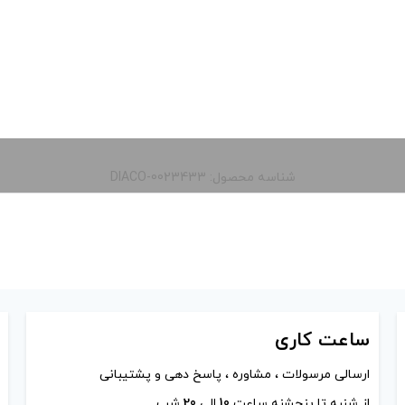
شناسه محصول: DIACO-0023433
ساعت
کاری
ارسالی مرسولات ، مشاوره ، پاسخ دهی و پشتیبانی
از شنبه تا پنجشنه ساعت
10
الی
20
شب