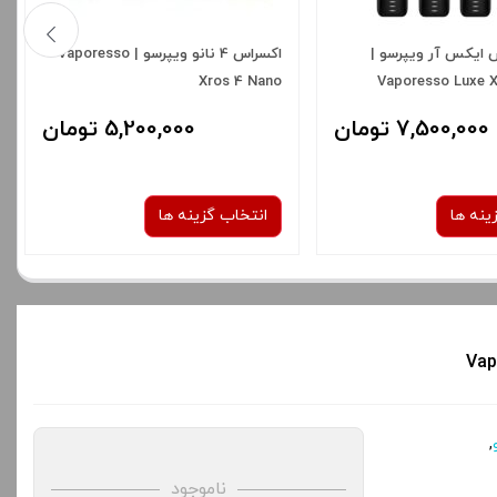
 ایکس آر ویپرسو |
اکسراس 4 نانو ویپرسو | Vaporesso
Xros 4 Nano
Vaporesso Luxe 
7,500,000 تومان
5,200,000 تومان
ینه ها
انتخاب گزینه ها
رنگ:
رنگ:
Graphite Black
BLACK
صاف
صاف
دن سبد خرید و نمایش
برای فعال شدن سبد خرید و نمایش
,
ه های محصول را از کادر
قیمت ، گزینه های محصول را از کادر
ناموجود