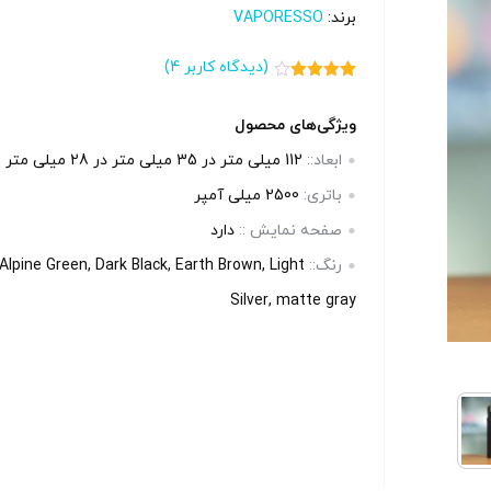
بالا انتخاب کنید.
بالا انتخاب 
برند:
VAPORESSO
(دیدگاه کاربر
4
)
آخرین بروزرسانی قیمت: 17
آخرین بروزرسانی قیمت: 13
4
امتیاز
4.00
از 5
ساعت پیش
ساعت پی
امتیاز
ویژگی‌های محصول
مشتری
ستند.
تمامی قیمت ها بروز هستند.
تمامی قیم
ابعاد::
112 میلی متر در 35 میلی متر در 28 میلی متر
باتری:
2500 میلی آمپر
+
-
+
-
صفحه‌ نمایش ::
دارد
رنگ::
lpine Green, Dark Black, Earth Brown, Light
رید
افزودن به سبد خرید
افزو
Silver, matte gray
کپ
کپ
ی
ی