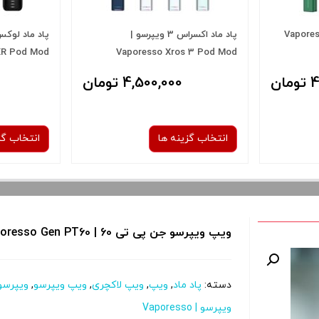
اس 4 ویپرسو | Vaporesso
پاد ماد اکسراس 3 ویپرسو |
پاد ماد لوکس
XR Pod Mod
Vaporesso Xros 3 Pod Mod
ان
4,500,000 تومان
انتخاب گزینه ها
انتخاب گز
رنگ:
Ice Silver
ویپ ویپرسو جن پی تی 60 | Vaporesso Gen PT60
صاف
 و نمایش
برای فعال شدن سبد خرید و نمایش
برای فعال ش
دسته:
پاد ماد
,
ویپ
,
ویپ لاکچری
,
ویپ ویپرسو
,
ویپرسو
ا از کادر
قیمت ، گزینه های محصول را از کادر
قیمت ، گزین
ویپرسو | Vaporesso