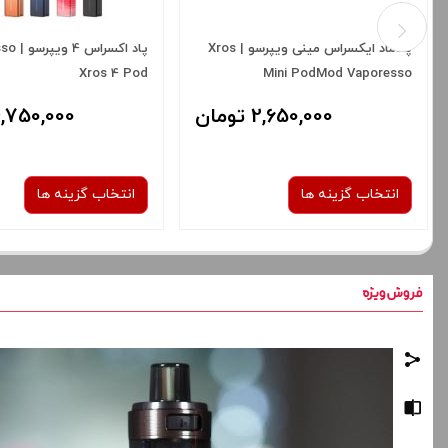
پادماد ایکسراس مینی ویپرسو | Xros
پاد اکسر
Xros 4 Pod
Mini PodMod Vaporesso
2,650,000 تومان
4,750,000 توم
انتخاب گزینه ها
انتخاب گزینه ها
رنگ:
رنگ:
Sunset Neon
space gray
صاف
صاف
برای فعال شدن سبد خرید و نمایش
برای فعال شدن سبد خرید
قیمت ، گزینه های محصول را از کادر
قیمت ، گزینه های محصول ر