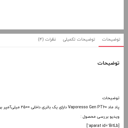
توضیحات
توضیحات تکمیلی
نظرات (4)
توضیحات
توضیحات
پاد ماد Vaporesso Gen PT60 دارای یک باتری داخلی 2500 میلی‌آمپر بر ساعتی و سازگاری با مخزن XTank و استفاده از
ویدیو بررسی محصول :
[aparat id=’BitLb’]