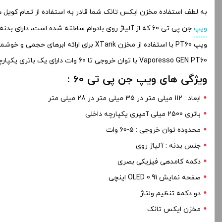
به لطف استفاده مخزن ایکس تانک شما قادر به استفاده از تمام کویل های سری GTX میباشید و طبق نیاز خود میتو
ویپ
جن پی تی 60 که از آلیاژ روی بادوام ساخته شده است، دارای بدنه ای مستحکم میباشد که از چیپست داخلی درون خودش محافظت می کند.
ویپ PT60 با استفاده از مخزن XTank برای ارائه ابرهای حجمی و خوشمزه، از سری کویل های GTX استفاده می کند که حس چشایی شما را به وجد می آورد.
Vaporesso GEN PT60 با توان خروجی تا 60 وات دارای یک باتری یکپارچه با ظرفیت 2500 میلی آمپر ساعت است که این مقدار باتری در طول یک روز کامل دوام می آورد.
ویژگی های ویپ جن پی تی 60 :
ابعاد : 112 میلی متر در 35 میلی متر در 28 میلی متر
باتری 2500 میلی آمپری یکپارچه داخلی
محدوده توان خروجی : 5-60 وات
جنس بدنه : آلیاژ روی
دکمه کامدهی فیزیکی بصری
صفحه نمایش OLED 0.91 اینچی
دو دکمه تنظیم ولتاژ
مخزن ایکس تانک