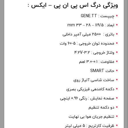
ویژگی درگ اس پی ان پی – ایکس :
چیپست : GENE.TT
ابعاد : 119/5 – 28 – 33 mm
باتری : 2500 میلی آمپر داخلی
محدوده توان خروجی : 5-60 وات
ولتاژ خروجی : 3.2-4.2V
مقاومت : 0.1-3.0 اهم
حالت SMART
ساخت شاسی آلیاژ روی
دکمه کامدهی فیزیکی بصری
صفحه نمایش : رنگی 0.96 اینچی
دو دکمه تنظیم
تنظیم جریان هوا بی نهایت
ظرفیت کارتریج : 5 میلی لیتر