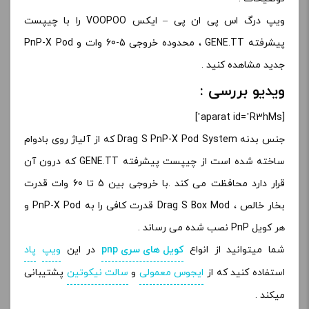
ویپ درگ اس پی ان پی – ایکس VOOPOO را با چیپست
پیشرفته GENE.TT ، محدوده خروجی 5-60 وات و PnP-X Pod
جدید مشاهده کنید .
ویدیو بررسی :
[aparat id=’R3hMs’]
جنس بدنه Drag S PnP-X Pod System که از آلیاژ روی بادوام
ساخته شده است از چیپست پیشرفته GENE.TT که درون آن
قرار دارد محافظت می کند .با خروجی بین 5 تا 60 وات قدرت
بخار خالص ، Drag S Box Mod قدرت کافی را به PnP-X Pod و
هر کویل PnP نصب شده می رساند .
شما میتوانید از انواع
کویل های سری pnp
در این
ویپ
پاد
استفاده کنید که از
ایجوس معمولی
و
سالت نیکوتین
پشتیبانی
میکند .