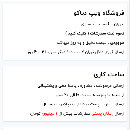
وزن:
154 گرم
دیدگاه شما
*
فروشگاه ویپ دیاکو
وات:
5-60 وات
تهران – فقط غیر حضوری
نحوه ثبت سفارشات ( کلیک کنید )
موجودی ، قیمت دقیق و به روز میباشد .
ارسال فوری داخل تهران 2 ساعت / دیگر شهرها 2 تا 4 روز
ساعت
کاری
ارسالی مرسولات ، مشاوره ، پاسخ دهی و پشتیبانی
نام
*
از شنبه تا پنجشنه ساعت
10
الی
20
شب
ارسال از طریق پست پیشتاز ، تیپاکس ، ترمینال
ایمیل
*
ارسال
رایگان پستی
سفارشات بیش از
4 میلیون
تومان