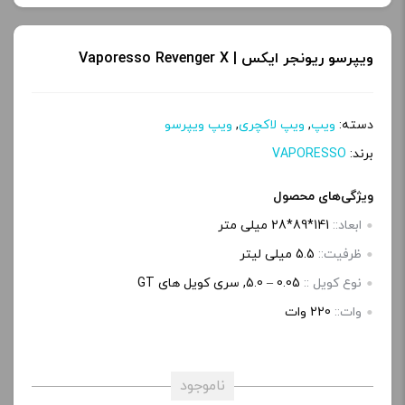
ی
ویپرسو ریونجر ایکس | Vaporesso Revenger X
دسته:
ویپ
,
ویپ لاکچری
,
ویپ ویپرسو
برند:
VAPORESSO
ویژگی‌های محصول
ابعاد::
141*89*28 میلی متر
ظرفیت::
5.5 میلی لیتر
نوع کویل ::
0.05 – 5.0, سری کویل های GT
وات::
220 وات
ناموجود