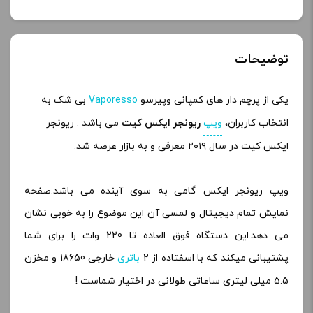
توضیحات
یکی از پرچم دار های کمپانی وپیرسو
Vaporesso
بی شک به
انتخاب کاربران،
ویپ
ریونجر ایکس کیت
می باشد . ریونجر
ایکس کیت در سال ۲۰۱۹ معرفی و به بازار عرصه شد.
ویپ ریونجر ایکس گامی به سوی آینده می باشد.صفحه
نمایش تمام دیجیتال و لمسی آن این موضوع را به خوبی نشان
می دهد.این دستگاه فوق العاده تا 220 وات را برای شما
پشتیبانی میکند که با اسفتاده از 2
باتری
خارجی 18650 و مخزن
5.5 میلی لیتری ساعاتی طولانی در اختیار شماست !