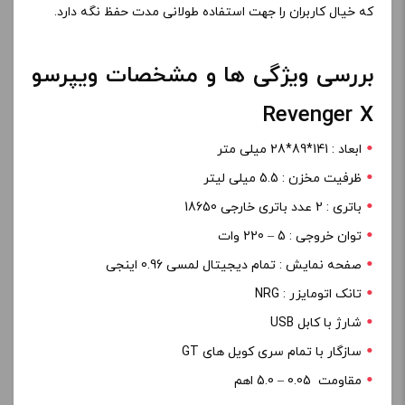
که خیال کاربران را جهت استفاده طولانی مدت حفظ نگه دارد.
بررسی ویژگی ها و مشخصات ویپرسو
Revenger X
ابعاد : 141*89*28 میلی متر
ظرفیت مخزن : 5.5 میلی لیتر
باتری : 2 عدد باتری خارجی 18650
توان خروجی : 5 – 220 وات
صفحه نمایش : تمام دیجیتال لمسی 0.96 اینجی
تانک اتومایزر : NRG
شارژ با کابل USB
سازگار با تمام سری کویل های GT
مقاومت 0.05 – 5.0 اهم