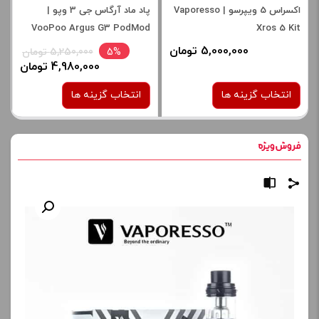
اکسراس 5 ویپرسو | Vaporesso
پاد ماد آرگاس جی 3 وپو |
VooPoo Argus G3 PodMod
Xros 5 Kit
5,000,000 تومان
5%
5,250,000 تومان
4,980,000 تومان
انتخاب گزینه ها
انتخاب گزینه ها
رنگ:
رنگ:
black carbon fiber
Opal Pink
Diamond White
صاف
Mos Green
برای فعال شدن سبد خرید و
نمایش قیمت ، گزینه های
محصول را از کادر بالا انتخاب
برای فعال شدن سبد خرید و
کنید.
نمایش قیمت ، گزینه های