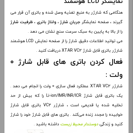
نمایشگر LCD هوشمند
هنگامی که شارژر به منبع تغذیه وصل شده و باتری آن قرار می
گیرند ، صفحه نمایشگر
جریان شارژ
،
ولتاژ باتری
،
ظرفیت شارژ
را از بالا به پایین به سبک سرعت سنج نشان می دهد .
می توانید اطلاعات دقیق شارژ را از صفحه نمایش LCD هوشمند
شارژر باتری قابل شارژ XTAR VC2 دریافت کنید .
فعال کردن باتری های قابل شارژ 0
ولت :
شارژر XTAR VC2 عملکرد فعال سازی 0 ولت را انجام می دهد .
یک باتری قابل شارژ Li-ion/IMR/INR/ICR را که بیش از حد
تخلیه شده یا قدیمی است ، شارژر VC2 باتری قابل شارژ
خوابیده را مجدد زنده می‌کند . باتری های قابل شارژ خود را شارژ
کنید و زندگی
دوستدار محیط زیست
داشته باشید .