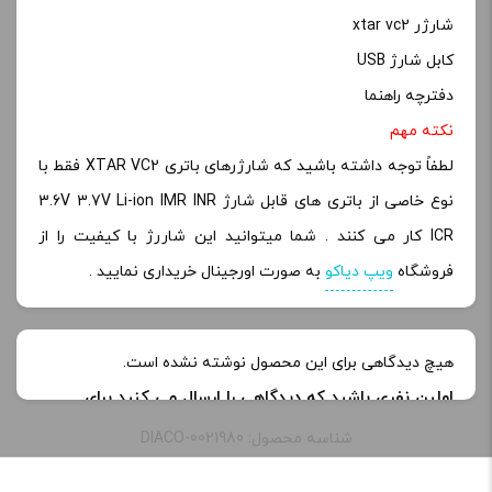
شارژر xtar vc2
کابل شارژ USB
دفترچه راهنما
نکته مهم
لطفاً توجه داشته
باشید
که شارژرهای باتری XTAR VC2 فقط با
نوع خاصی از باتری های قابل شارژ 3.6V 3.7V Li-ion IMR INR
ICR کار می کنند . شما میتوانید این شاررژ با کیفیت را از
فروشگاه
ویپ دیاکو
به صورت اورجینال خریداری نمایید .
هیچ دیدگاهی برای این محصول نوشته نشده است.
اولین نفری باشید که دیدگاهی را ارسال می کنید برای
“شارژر باتری اکستار | Xtar VC2 Battery Charger”
شناسه محصول: DIACO-0021980
نشانی ایمیل شما منتشر نخواهد شد.
بخش‌های موردنیاز