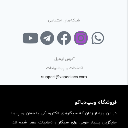
ارائه‌ی اطلاعات مشخص و دقیق برای راهنمایی سایر کاربران در
فرآیند خرید یک محصول توسط ایشان است.
شبکه‌های اجتماعی
با توجه به ساختار بخش نظرات، از پرسیدن سوال یا درخواست
راهنمایی در این بخش خودداری کرده و سوالات خود را در بخش
«پرسش و پاسخ» مطرح کنید.
کیفیت ساخت:
آدرس ایمیل
کارایی:
انتقادات و پیشنهادات
support@vapediaco.com
امکانات و قابلیت ها:
ارزش خرید در برابر قیمت:
فروشگاه ویپ‌دیاکو
در این بازه از زمان که سیگارهای الکترونیکی یا همان ویپ ها
جایگزین بسیار خوبی برای سیگار و دخانیات مضر شده اند،