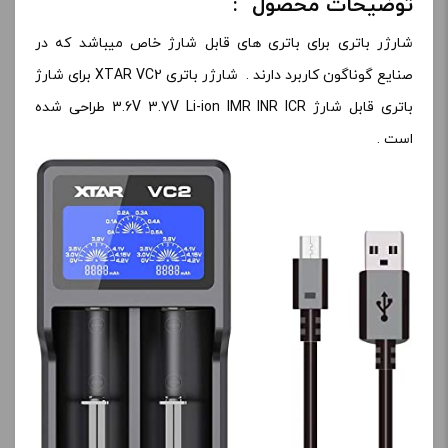
توضیحات محصول :
شارژر باتری برای باتری های قابل شارژ خاص میباشد که در
صنایع گوناگون کاربرد دارند . شارژر باتری XTAR VC2 برای شارژ
باتری قابل شارژ 3.6V 3.7V Li-ion IMR INR ICR طراحی شده
است .