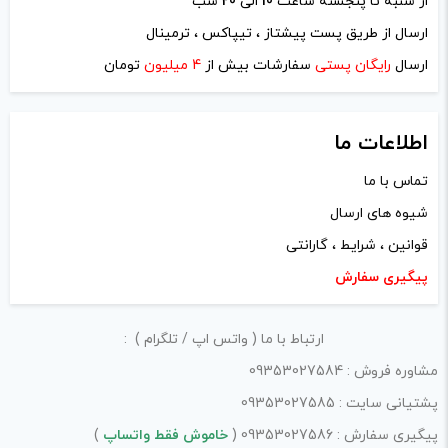
از شنبه تا پنجشنه ساعت
10
الی
20
شب
ارسال از طریق پست پیشتاز ، تیپاکس ، ترمینال
ایمیل
*
ارسال
رایگان پستی
سفارشات بیش از
4 میلیون
تومان
اطلاعات ما
تماس با ما
ذخیره نام، ایمیل و وبسایت من در مرورگر برای زمانی که دوباره
شیوه های ارسال
دیدگاهی می‌نویسم.
قوانین ، شرایط ، گارانتی
لازم است محتوای ارسالی منطبق برعرف و شئونات جامعه و با
پیگیری سفارش
بیانی رسمی و عاری از لحن تند، تمسخرو توهین باشد.
ارتباط با ما ( واتس اپ / تلگرام ) :
از ارسال لینک‌های سایت‌های دیگر و ارایه‌ی اطلاعات شخصی
مشاوره فروش : 09353027584
خودتان مثل شماره تماس، ایمیل و آی‌دی شبکه‌های اجتماعی
پشتیانی سایت : 09353027585
پرهیز کنید.
پیگیری سفارش : 09353027586 (
خاموش فقط واتساپ
)
در نظر داشته باشید هدف نهایی از ارائه‌ی نظر درباره‌ی کالا