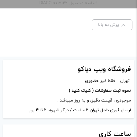
“شارژر باتری الترا فایر|UltraFire battery charger”
شناسه محصول: DIACO-0015126
نشانی ایمیل شما منتشر نخواهد شد.
بخش‌های موردنیاز
علامت‌گذاری شده‌اند
*
پرش به بالا
امتیاز شما
*
دیدگاه شما
*
فروشگاه ویپ دیاکو
تهران – فقط غیر حضوری
نحوه ثبت سفارشات ( کلیک کنید )
موجودی ، قیمت دقیق و به روز میباشد .
ارسال فوری داخل تهران 2 ساعت / دیگر شهرها 2 تا 4 روز
ساعت
کاری