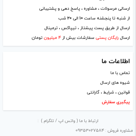
ارسالی مرسولات ، مشاوره ، پاسخ دهی و پشتیبانی
نام
*
از شنبه تا پنجشنه ساعت
10
الی
20
شب
ارسال از طریق پست پیشتاز ، تیپاکس ، ترمینال
ایمیل
*
ارسال
رایگان پستی
سفارشات بیش از
4 میلیون
تومان
اطلاعات ما
تماس با ما
ذخیره نام، ایمیل و وبسایت من در مرورگر برای زمانی که دوباره
شیوه های ارسال
دیدگاهی می‌نویسم.
قوانین ، شرایط ، گارانتی
لازم است محتوای ارسالی منطبق برعرف و شئونات جامعه و با
پیگیری سفارش
بیانی رسمی و عاری از لحن تند، تمسخرو توهین باشد.
ارتباط با ما ( واتس اپ / تلگرام ) :
از ارسال لینک‌های سایت‌های دیگر و ارایه‌ی اطلاعات شخصی
مشاوره فروش : 09353027584
خودتان مثل شماره تماس، ایمیل و آی‌دی شبکه‌های اجتماعی