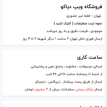
دیدگاه شما
*
فروشگاه ویپ دیاکو
تهران – فقط غیر حضوری
نحوه ثبت سفارشات ( کلیک کنید )
موجودی ، قیمت دقیق و به روز میباشد .
ارسال فوری داخل تهران 2 ساعت / دیگر شهرها 2 تا 4 روز
ساعت
کاری
ارسالی مرسولات ، مشاوره ، پاسخ دهی و پشتیبانی
از شنبه تا پنجشنه ساعت
10
الی
20
شب
نام
*
ارسال از طریق پست پیشتاز ، تیپاکس ، ترمینال
ارسال
رایگان پستی
سفارشات بیش از
4 میلیون
تومان
ایمیل
*