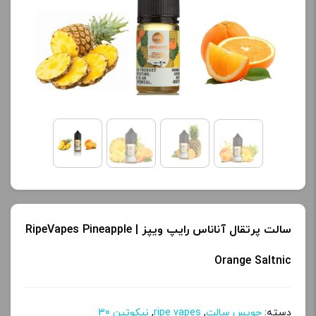
کنید.
محصول را از کادر بالا انتخاب
کنید.
آخرین بروزرسانی
قیمت: 13 ساعت پیش
آخرین بروزرسانی
تمامی قیمت ها بروز
قیمت: 21 ساعت پیش
هستند.
تمامی قیمت ها بروز
هستند.
-
+
-
+
افزودن به سبد خرید
افزودن به سبد خرید
سالت پرتقال آناناس رایپ ویپز | RipeVapes Pineapple
ک
Orange Saltnic
پ
ک
ی
پ
دسته:
جویس سالت
,
ripe vapes
,
نیکوتین 30
ی