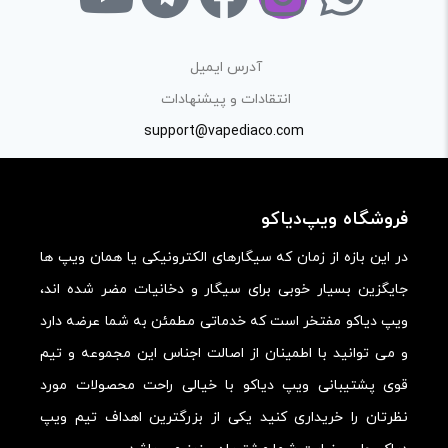
راهنمایی در این بخش خودداری کرده و سوالات خود را در بخش
«پرسش و پاسخ» مطرح کنید.
آدرس ایمیل
کیفیت ساخت:
انتقادات و پیشنهادات
کارایی:
support@vapediaco.com
امکانات و قابلیت ها:
ارزش خرید در برابر قیمت:
فروشگاه ویپ‌دیاکو
در این بازه از زمان که سیگارهای الکترونیکی یا همان ویپ ها
جایگزین بسیار خوبی برای سیگار و دخانیات مضر شده اند،
ویپ دیاکو مفتخر است که خدماتی مطمئن به شما عرضه دارد
و می توانید با اطمینان از اصالت اجناس این مجموعه و تیم
قوی پشتیبانی ویپ دیاکو با خیالی راحت محصولات مورد
نظرتان را خریداری کنید یکی از بزرگترین اهداف تیم ویپ