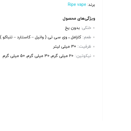
بالا انتخاب کنید.
بالا انتخاب 
برند:
Ripe vape
ویژگی‌های محصول
آخرین بروزرسانی قیمت: 19
آخرین بروزرسانی قیمت: 16
خنکی:
بدون یخ
ساعت پیش
ساعت پی
طعم::
کارامل ، وی سی تی ( وانیل – کاستارد – تنباکو )
ستند.
تمامی قیمت ها بروز هستند.
تمامی قیم
ظرفیت::
30 میلی‌ لیتر
نیکوتین::
20 میلی گرم, 30 میلی گرم, 50 میلی گرم
+
-
+
-
رید
افزودن به سبد خرید
افزو
کپ
کپ
ی
ی