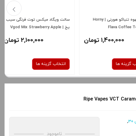
 میکس توت فرنگی سیب
سالت نوشابه فانتا هرنی فلاوا | horny
Vgod Mix Strawberry Ap
Flava Panta Ice Salt Nic
2,100,000 تومان
1,400,000 تومان
ینه ها
انتخاب گزینه ها
نیکوتین:
نیکوتین:
50 میلی گرم
30 میلی گرم
50 میلی گرم
صاف
شدن سبد خرید و نمایش
3
,
برای فعال شدن سبد خرید و نمایش
ه های محصول را از کادر
قیمت ، گزینه های محصول را از کادر
ناموجود