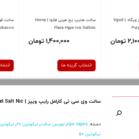
سالت هایپ یخ هرنی فلاوا | Horny
سالت قهوه تنباکو هورنی | Horny
سالت ویگاد
Flava Coffee Tobacco
یخ | ple
Ice Saltnic
ان
1,400,000 تومان
انتخاب گزینه ها
انتخاب گز
نیکوتین:
30 میلی گرم
سالت وی سی تی کارامل رایپ ویپز | Ripe Vapes VCT Caramel Salt Nic
 و نمایش
برای فعال شدن سبد خرید و نمایش
برای فعال 
دسته:
ripe vapes
,
جویس سالت
,
نیکوتین 20
,
نیکوتین 0
را از کادر
قیمت ، گزینه های محصول را از کادر
قیمت ، گزین
نیکوتین 50