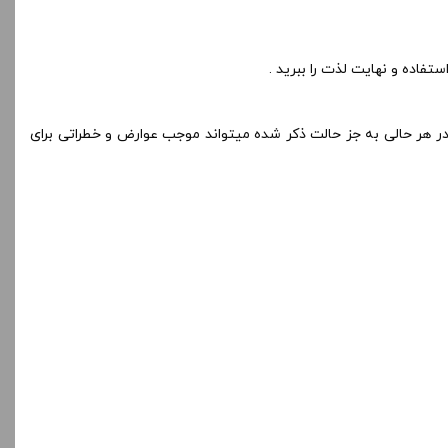
فاده و نهایت لذت را ببرید .
کم استفاده گردد . استفاده از سالت نیکوتین در هر حالی به جز حالت ذکر شده میتواند موجب عوارض و خطراتی برای