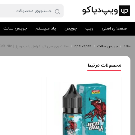
صفحه‌ی اصلی
ویپ
جویس
پاد سیستم
جویس سالت
خانه
/
جویس سالت
/
ripe vapes
/
سالت وی سی تی کارامل رایپ ویپز | Ripe Vapes VCT Caramel Salt Nic
محصولات مرتبط