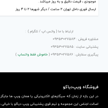
موجودی ، قیمت دقیق و به روز میباشد .
ارسال فوری داخل تهران 2 ساعت / دیگر شهرها 2 تا 4 روز
ارتباط با ما ( واتس اپ / تلگرام ) :
مشاوره فروش : 09353027584
پشتیانی سایت : 09353027585
پیگیری سفارش : 09353027586 (
خاموش فقط واتساپ
)
فروشگاه ویپ‌دیاکو
در این بازه از زمان که سیگارهای الکترونیکی یا همان ویپ ها جایگ
اصالت اجناس این مجموعه و تیم قوی پشتیبانی ویپ دیاکو با خیالی ر