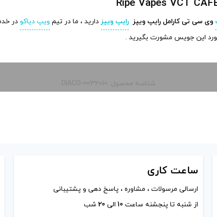
وی سی تی کارامل رایپ ویپز
رایپ ویپز
دارید ، ما در تیم
ویپ دیاکو
در خدم
مورد این جویس مشورت بگیرید .
شناسه محصول: DIACO-0032010
ساعت
کاری
ارسالی مرسولات ، مشاوره ، پاسخ دهی و پشتیبانی
از شنبه تا پنجشنه ساعت
10
الی
20
شب