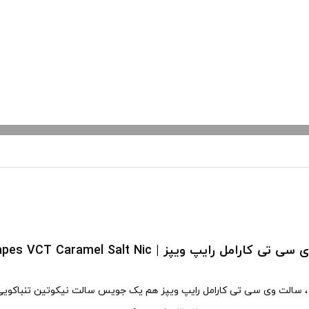
کارامل رایپ ویپز | Ripe Vapes VCT Caramel Salt Nic
، سالت وی سی تی کارامل رایپ ویپز هم یک جویس سالت نیکوتین تنباکویی 