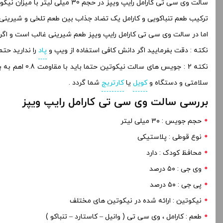
سالت وی سی تی کارامل رایپ ویپز در حجم 30 میلی لیتر با میزان نیکوتین های متفاوت از جمله 20-30-50 تولید کرده است .
ترکیب طعم تنباکویی و کارامل یک تضاد جذاب بین طعم تلخی و شیرینی 
اما در سالت وی سی تی کارامل رایپ ویپز طعم شیرینی غالب است و اگر 
نکته : دقت بفرمایید اگر دانش کافی استفاده از ویپ و
پاد
را ندارید حتم
سلامتی و دستگاه و
کویل
یا
کارتریج
شما گردد .
بررسی سالت وی سی تی کارامل رایپ ویپز
حجم جویس : ۳۰ میلی لیتر
نوع قوطی : پلاستیکی
محافظ کودک : دارد
وی جی : ۵۰ درصد
پی جی : ۵۰ درصد
نیکوتین : ارائه شده در نیکوتین های مختلف
طعم : کارامل ، وی سی تی ( وانیل – کاستارد – تنباکو )