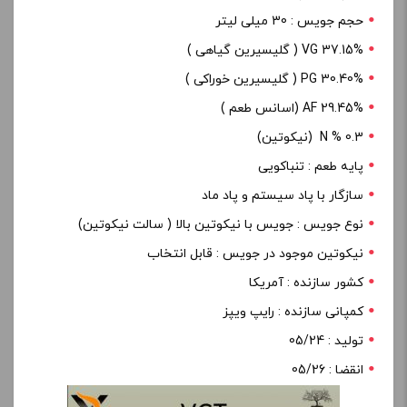
حجم جویس : 30 میلی لیتر
37.15% VG ( گلیسیرین گیاهی )
PG 30.40% ( گلیسیرین خوراکی )
29.45% AF (اسانس طعم )
0.3 % N (نیکوتین)
پایه طعم : تنباکویی
سازگار با پاد سیستم و پاد ماد
نوع جویس : جویس با نیکوتین بالا ( سالت نیکوتین)
نیکوتین موجود در جویس : قابل انتخاب
کشور سازنده : آمریکا
کمپانی سازنده : رایپ ویپز
تولید : 05/24
انقضا : 05/26