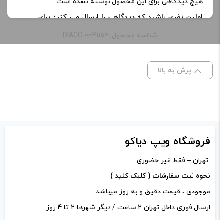
هیچ دیدگاهی برای این محصول نوشته نشده است.
اولین نفری باشید که دیدگاهی را ارسال می کنید برای
ظرفیت:
30 میلی‌ لیتر
“سالت وی سی تی بلک رایپ ویپز | Ripe Vapes VCT
شناسه محصول: DIACO-0041152
Black SaltNic”
نیکوتین:
30 میلی گرم
نشانی ایمیل شما منتشر نخواهد شد.
بخش‌های موردنیاز
پرش به بالا
علامت‌گذاری شده‌اند
*
خنکی
بدون یخ
امتیاز شما
*
دیدگاه شما
*
فروشگاه ویپ دیاکو
تهران – فقط غیر حضوری
نحوه ثبت سفارشات ( کلیک کنید )
موجودی ، قیمت دقیق و به روز میباشد .
ارسال فوری داخل تهران 2 ساعت / دیگر شهرها 2 تا 4 روز