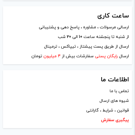
ساعت
کاری
ارسالی مرسولات ، مشاوره ، پاسخ دهی و پشتیبانی
از شنبه تا پنجشنه ساعت
10
الی
20
شب
نام
*
ارسال از طریق پست پیشتاز ، تیپاکس ، ترمینال
ارسال
رایگان پستی
سفارشات بیش از
4 میلیون
تومان
ایمیل
*
اطلاعات ما
تماس با ما
شیوه های ارسال
ذخیره نام، ایمیل و وبسایت من در مرورگر برای زمانی که دوباره
قوانین ، شرایط ، گارانتی
دیدگاهی می‌نویسم.
پیگیری سفارش
لازم است محتوای ارسالی منطبق برعرف و شئونات جامعه و با