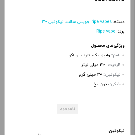
پ
ی
دسته:
ripe vapes
,
جویس سالت
,
نیکوتین 30
برند:
Ripe vape
ویژگی‌های محصول
طعم::
وانیل ، کاستارد ، توباکو
ظرفیت::
30 میلی‌ لیتر
نیکوتین::
30 میلی گرم
خنکی:
بدون یخ
ناموجود
نیکوتین: