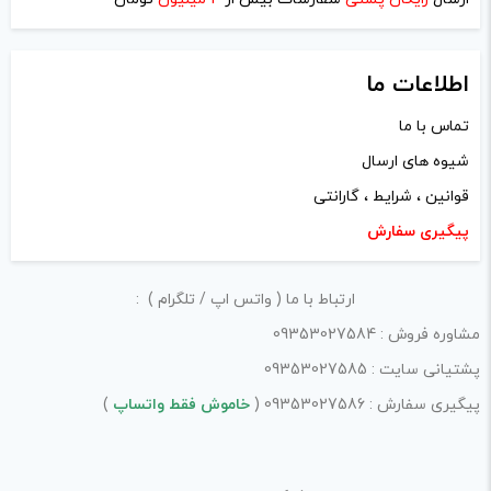
پ
فرآیند خرید یک محصول توسط ایشان است.
ک
ی
با توجه به ساختار بخش نظرات، از پرسیدن سوال یا درخواست
پ
اطلاعات ما
راهنمایی در این بخش خودداری کرده و سوالات خود را در بخش
ی
تماس با ما
«پرسش و پاسخ» مطرح کنید.
شیوه های ارسال
کیفیت ساخت:
قوانین ، شرایط ، گارانتی
پیگیری سفارش
کارایی:
امکانات و قابلیت ها:
ارتباط با ما ( واتس اپ / تلگرام ) :
ارزش خرید در برابر قیمت:
مشاوره فروش : 09353027584
پشتیانی سایت : 09353027585
پیگیری سفارش : 09353027586 (
خاموش فقط واتساپ
)