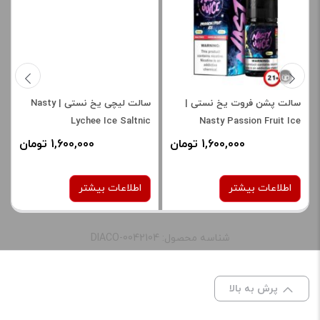
امتیاز شما
*
دیدگاه شما
*
سالت پشن فروت یخ نستی |
سالت لیچی یخ نستی | Nasty
Lychee Ice Saltnic
Nasty Passion Fruit Ice
Saltnic
1,600,000 تومان
1,600,000 تومان
اطلاعات بیشتر
اطلاعات بیشتر
شناسه محصول: DIACO-0042104
نیکوتین:
نیکوتین:
50 میلی گرم
35 میلی‌ گرم
پرش به بالا
نام
*
50 میلی گرم
صاف