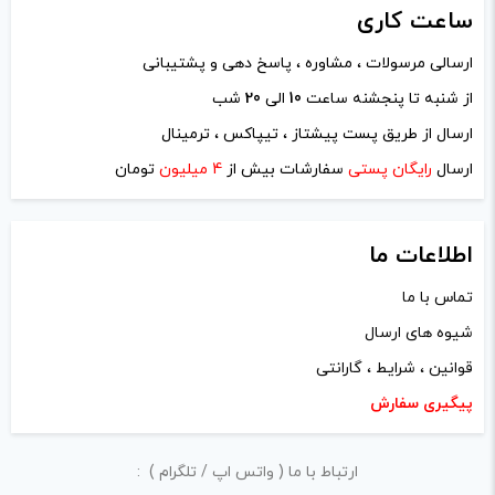
ساعت
کاری
ارسالی مرسولات ، مشاوره ، پاسخ دهی و پشتیبانی
از شنبه تا پنجشنه ساعت
10
الی
20
شب
نام
*
ارسال از طریق پست پیشتاز ، تیپاکس ، ترمینال
ارسال
رایگان پستی
سفارشات بیش از
4 میلیون
تومان
ایمیل
*
اطلاعات ما
تماس با ما
شیوه های ارسال
ذخیره نام، ایمیل و وبسایت من در مرورگر برای زمانی که دوباره
قوانین ، شرایط ، گارانتی
دیدگاهی می‌نویسم.
پیگیری سفارش
لازم است محتوای ارسالی منطبق برعرف و شئونات جامعه و با
ارتباط با ما ( واتس اپ / تلگرام ) :
بیانی رسمی و عاری از لحن تند، تمسخرو توهین باشد.