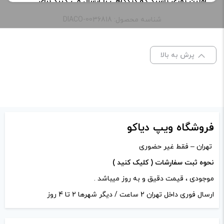
اولین نفری باشید که دیدگاهی را ارسال می کنید برای
طعم:
دسری ( موز ، توت فرنگی ، خامه )
“سالت نیکوتین کاستارد موز توت فرنگی سکرت | Secret
شناسه محصول: DIACO-0036818
Sauce Custard berry NaNa Salt Nic”
ظرفیت:
30 میلی‌ لیتر
نشانی ایمیل شما منتشر نخواهد شد.
بخش‌های موردنیاز
پرش به بالا
علامت‌گذاری شده‌اند
*
نیکوتین:
50 میلی گرم
امتیاز شما
*
دیدگاه شما
*
فروشگاه ویپ دیاکو
تهران – فقط غیر حضوری
نحوه ثبت سفارشات ( کلیک کنید )
موجودی ، قیمت دقیق و به روز میباشد .
ارسال فوری داخل تهران 2 ساعت / دیگر شهرها 2 تا 4 روز