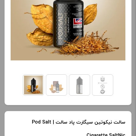
کنید.
نمایش قیمت ، گزینه های
محصول را از کادر بالا انتخاب
آخرین بروزرسانی
کنید.
قیمت: 20 ساعت پیش
تمامی قیمت ها بروز
آخرین بروزرسانی
هستند.
قیمت: 13 ساعت پیش
تمامی قیمت ها بروز
-
+
هستند.
افزودن به سبد خرید
-
+
افزودن به سبد خرید
ک
پ
سالت نیکوتین سیگارت پاد سالت | Pod Salt
ی
ک
Cigarette SaltNic