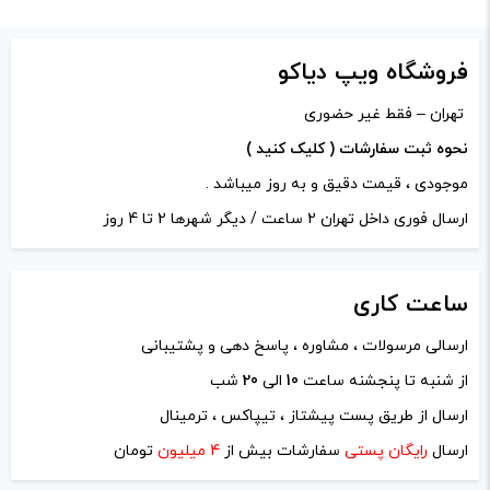
دیدگاه شما
*
فروشگاه ویپ دیاکو
تهران – فقط غیر حضوری
نحوه ثبت سفارشات ( کلیک کنید )
موجودی ، قیمت دقیق و به روز میباشد .
ارسال فوری داخل تهران 2 ساعت / دیگر شهرها 2 تا 4 روز
ساعت
کاری
ارسالی مرسولات ، مشاوره ، پاسخ دهی و پشتیبانی
از شنبه تا پنجشنه ساعت
10
الی
20
شب
نام
*
ارسال از طریق پست پیشتاز ، تیپاکس ، ترمینال
ارسال
رایگان پستی
سفارشات بیش از
4 میلیون
تومان
ایمیل
*