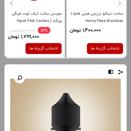
سالت تنباکو برزیلی هرنی فلاوا |
جویس سالت کیک توت فرنگی
Horny Flava Braziloan
ویگاد | Vgod Pink Cackes
Saltnic
Tobacco Salt
1,400,000 تومان
14%
2,100,000 تومان
1,799,000 تومان
انتخاب گزینه ها
انتخاب گزینه ها
نیکوتین:
نیکوتین:
25 میلی گرم
25 میلی گرم
30 میلی گرم
صاف
50 میلی گرم
برای فعال شدن سبد خرید و
نمایش قیمت ، گزینه های
محصول را از کادر بالا انتخاب
برای فعال شدن سبد خرید و