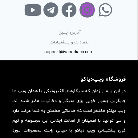
با توجه به ساختار بخش نظرات، از پرسیدن سوال یا درخواست
راهنمایی در این بخش خودداری کرده و سوالات خود را در بخش
«پرسش و پاسخ» مطرح کنید.
آدرس ایمیل
کیفیت ساخت:
انتقادات و پیشنهادات
کارایی:
support@vapediaco.com
امکانات و قابلیت ها:
ارزش خرید در برابر قیمت:
فروشگاه ویپ‌دیاکو
در این بازه از زمان که سیگارهای الکترونیکی یا همان ویپ ها
جایگزین بسیار خوبی برای سیگار و دخانیات مضر شده اند،
ویپ دیاکو مفتخر است که خدماتی مطمئن به شما عرضه دارد
و می توانید با اطمینان از اصالت اجناس این مجموعه و تیم
قوی پشتیبانی ویپ دیاکو با خیالی راحت محصولات مورد