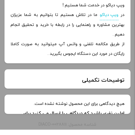
ویپ دیاکو در خدمت شما هستیم !
در
ویپ دیاکو
ما در تلاش هستیم تا بتوانیم به شما عزیزان
بهترین مشاوره و راهنمایی را در رابطه با خرید و تحقیق انجام
دهیم .
از طریق مکالمه تلفنی و واتس آپ میتوانید به صورت کاملا
رایگان در مورد این دستگاه ایجوس بگیرید .
توضیحات تکمیلی
خنکی
یخ دار
هیچ دیدگاهی برای این محصول نوشته نشده است.
اولین نفری باشید که دیدگاهی را ارسال می کنید برای
طعم:
تنباکو نعنا
“سالت نیکوتین تنباکو نعنا موریش | Moreish Tobacco
شناسه محصول: DIACO-0028811
Mentol Salt”