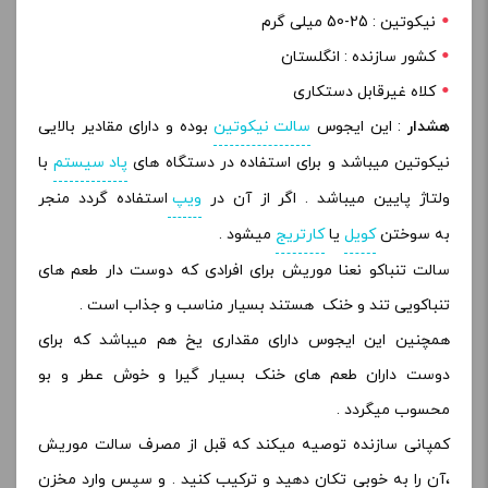
نیکوتین : 25-50 میلی گرم
کشور سازنده : انگلستان
کلاه غیرقابل دستکاری
هشدار
: این ایجوس
سالت نیکوتین
بوده و دارای مقادیر بالایی
نیکوتین میباشد و برای استفاده در دستگاه های
پاد سیستم
با
ولتاژ پایین میباشد . اگر از آن در
ویپ
استفاده گردد منجر
به سوختن
کویل
یا
کارتریج
میشود .
سالت تنباکو نعنا موریش برای افرادی که دوست دار طعم های
تنباکویی تند و خنک هستند بسیار مناسب و جذاب است .
همچنین این ایجوس دارای مقداری یخ هم میباشد که برای
دوست داران طعم های خنک بسیار گیرا و خوش عطر و بو
محسوب میگردد .
کمپانی سازنده توصیه میکند که قبل از مصرف سالت موریش
،آن را به خوبی تکان دهید و ترکیب کنید . و سپس وارد مخزن