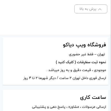
ظرفیت:
30 میلی‌ لیتر
نشانی ایمیل شما منتشر نخواهد شد.
بخش‌های موردنیاز
پرش به بالا
علامت‌گذاری شده‌اند
*
نیکوتین:
25 میلی گرم, 30 میلی گرم, 50 میلی گرم
امتیاز شما
*
دیدگاه شما
*
فروشگاه ویپ دیاکو
تهران – فقط غیر حضوری
نحوه ثبت سفارشات ( کلیک کنید )
موجودی ، قیمت دقیق و به روز میباشد .
ارسال فوری داخل تهران 2 ساعت / دیگر شهرها 2 تا 4 روز
ساعت
کاری
ارسالی مرسولات ، مشاوره ، پاسخ دهی و پشتیبانی