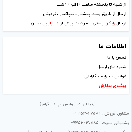
از شنبه تا پنجشنه ساعت
10
الی
20
شب
نام
*
ارسال از طریق پست پیشتاز ، تیپاکس ، ترمینال
ارسال
رایگان پستی
سفارشات بیش از
4 میلیون
تومان
ایمیل
*
اطلاعات ما
تماس با ما
شیوه های ارسال
ذخیره نام، ایمیل و وبسایت من در مرورگر برای زمانی که دوباره
قوانین ، شرایط ، گارانتی
دیدگاهی می‌نویسم.
پیگیری سفارش
لازم است محتوای ارسالی منطبق برعرف و شئونات جامعه و با
ارتباط با ما ( واتس اپ / تلگرام ) :
بیانی رسمی و عاری از لحن تند، تمسخرو توهین باشد.
مشاوره فروش : 09353027584
از ارسال لینک‌های سایت‌های دیگر و ارایه‌ی اطلاعات شخصی
پشتیانی سایت : 09353027585
خودتان مثل شماره تماس، ایمیل و آی‌دی شبکه‌های اجتماعی