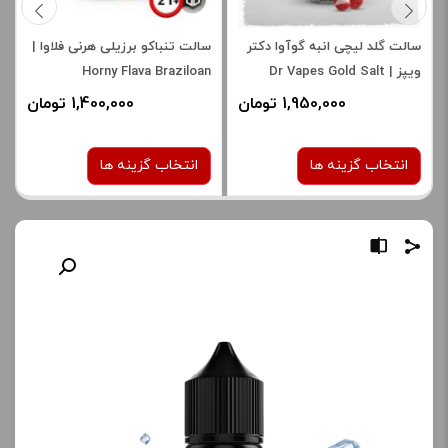
سالت گلد لیچی انبه گوآوا دکتر
سالت تنباکو برزیلی هرنی فلاوا |
ویپز | Dr Vapes Gold Salt
Horny Flava Braziloan
Tobacco Salt
1,950,000 تومان
1,400,000 تومان
انتخاب گزینه ها
انتخاب گزینه ها
نیکوتین:
نیکوتین:
30 میلی گرم
25 میلی گرم
30 میلی گرم
صاف
50 میلی گرم
برای فعال شدن سبد خرید و
نمایش قیمت ، گزینه های
محصول را از کادر بالا انتخاب
برای فعال شدن سبد خرید و