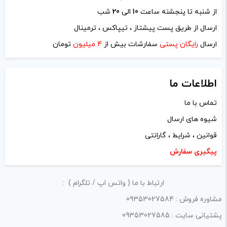
از شنبه تا پنجشنه ساعت
10
الی
20
شب
نام
*
ارسال از طریق پست پیشتاز ، تیپاکس ، ترمینال
ارسال
رایگان پستی
سفارشات بیش از
4 میلیون
تومان
ایمیل
*
اطلاعات ما
تماس با ما
شیوه های ارسال
ذخیره نام، ایمیل و وبسایت من در مرورگر برای زمانی که دوباره
قوانین ، شرایط ، گارانتی
دیدگاهی می‌نویسم.
پیگیری سفارش
لازم است محتوای ارسالی منطبق برعرف و شئونات جامعه و با
ارتباط با ما ( واتس اپ / تلگرام ) :
بیانی رسمی و عاری از لحن تند، تمسخرو توهین باشد.
مشاوره فروش : 09353027584
از ارسال لینک‌های سایت‌های دیگر و ارایه‌ی اطلاعات شخصی
پشتیانی سایت : 09353027585
خودتان مثل شماره تماس، ایمیل و آی‌دی شبکه‌های اجتماعی