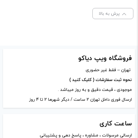
mango salt nic”
ظرفیت:
30 میلی‌ لیتر
نشانی ایمیل شما منتشر نخواهد شد.
بخش‌های موردنیاز
پرش به بالا
علامت‌گذاری شده‌اند
*
نیکوتین:
50 میلی گرم
امتیاز شما
*
دیدگاه شما
*
فروشگاه ویپ دیاکو
تهران – فقط غیر حضوری
نحوه ثبت سفارشات ( کلیک کنید )
موجودی ، قیمت دقیق و به روز میباشد .
ارسال فوری داخل تهران 2 ساعت / دیگر شهرها 2 تا 4 روز
ساعت
کاری
ارسالی مرسولات ، مشاوره ، پاسخ دهی و پشتیبانی