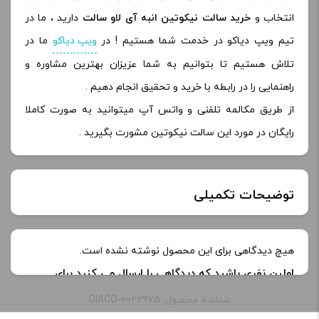
انتخاب و
خرید سالت نیکوتین انبه آی لاو سالت
دارید ، ما در
تیم ویپ دیاکو در خدمت شما هستیم ! در
ویپ دیاکو
ما در
تلاش هستیم تا بتوانیم به شما عزیزان بهترین مشاوره و
راهنمایی را در رابطه با خرید و تحقیق انجام دهیم .
از طریق مکالمه تلفنی و واتس آپ میتوانید به صورت کاملا
رایگان در مورد این سالت نیکوتین مشورت بگیرید .
توضیحات تکمیلی
خنکی
بدون یخ
هیچ دیدگاهی برای این محصول نوشته نشده است.
اولین نفری باشید که دیدگاهی را ارسال می کنید برای
طعم:
انبه
“سالت نیکوتین انبه آی لاو سالت | I Love Salts Tropic
شناسه محصول: DIACO-0022975