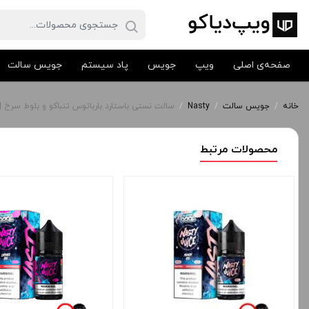
صفحه‌ی اصلی
ویپ
جویس
پاد سیستم
جویس سالت
خانه
/
جویس سالت
/
Nasty
/
سالت نستی باستارد بارباتوس تنباکو و بلوط سرخ | asty Bastard Barbatos saltnic
محصولات مرتبط