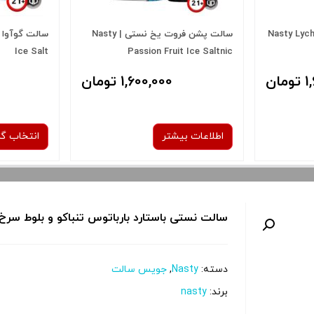
یچی یخ نستی | Nasty Lychee
سالت پشن فروت یخ نستی | Nasty
Ice Salt
Passion Fruit Ice Saltnic
ان
1,600,000 تومان
اطلاعات بیشتر
انتخاب گز
نیکوتین:
سالت نستی باستارد بارباتوس تنباکو و بلوط سرخ | ty Bastard Barbatos saltnic
50 میلی گرم
صاف
دسته:
Nasty
,
جویس سالت
 و نمایش
برای فعال شدن سبد خرید و نمایش
برای فعال 
برند:
nasty
را از کادر
قیمت ، گزینه های محصول را از کادر
قیمت ، گزین