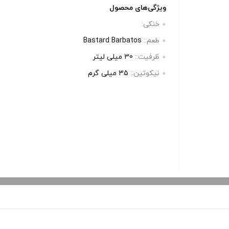
بالا انتخاب کنید.
بالا انتخاب 
ویژگی‌های محصول
خنکی:
آخرین بروزرسانی قیمت: 20
آخرین بروزرسانی قیمت: 20
طعم::
Bastard Barbatos
ساعت پیش
ساعت پی
ظرفیت::
30 میلی‌ لیتر
ستند.
تمامی قیمت ها بروز هستند.
تمامی قیم
نیکوتین::
35 میلی‌ گرم
+
-
+
-
رید
افزودن به سبد خرید
افزو
کپ
کپ
ی
ی