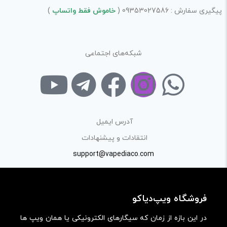
پیگیری سفارش : 09353027586 (
خاموش فقط واتساپ
)
در نظر داشته باشید هدف نهایی از ارائه‌ی نظر درباره‌ی کالا
ارائه‌ی اطلاعات مشخص و دقیق برای راهنمایی سایر کاربران در
فرآیند خرید یک محصول توسط ایشان است.
شبکه‌های اجتماعی
با توجه به ساختار بخش نظرات، از پرسیدن سوال یا درخواست
راهنمایی در این بخش خودداری کرده و سوالات خود را در بخش
«پرسش و پاسخ» مطرح کنید.
کیفیت ساخت:
آدرس ایمیل
کارایی:
انتقادات و پیشنهادات
support@vapediaco.com
امکانات و قابلیت ها:
ارزش خرید در برابر قیمت:
فروشگاه ویپ‌دیاکو
در این بازه از زمان که سیگارهای الکترونیکی یا همان ویپ ها