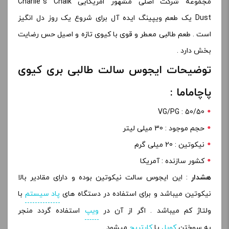
مجموعه شرکت اصلی مشهور امریکایی Charlie’s Chalk
Dust
یک طعم ویپینگ ایده آل برای شروع یک روز دل انگیز
است . طعم طالبی معطر و قوی با کیوی تازه و اصیل حس رضایت
بخش دارد .
توضیحات ایجوس سالت طالبی بری کیوی
پاچاماما :
VG/PG : 50/50
حجم موجود : 30 میلی لیتر
نیکوتین : 20 میلی گرم
کشور سازنده : آمریکا
هشدار
: این ایجوس سالت نیکوتین بوده و دارای مقادیر بالا
نیکوتین میباشد و برای استفاده در دستگاه های
پاد سیستم
با
ولتاژ کم میباشد . اگر از آن در
ویپ
استفاده گردد منجر
به سوختن
کویل
یا
کارتریج
میشود .