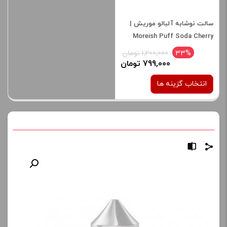
سالت نوشابه آلبالو موریش |
Moreish Puff Soda Cherry
Salt
33%
1,200,000 تومان
799,000 تومان
انتخاب گزینه ها
نیکوتین:
25 میلی گرم
صاف
برای فعال شدن سبد خرید و
نمایش قیمت ، گزینه های
محصول را از کادر بالا انتخاب