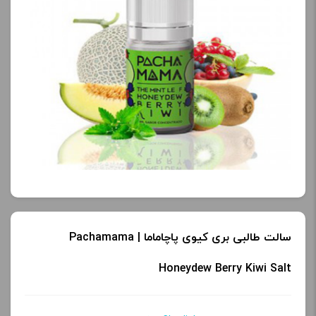
کنید.
آخرین بروزرسانی
قیمت: 18 ساعت پیش
تمامی قیمت ها بروز
هستند.
-
+
افزودن به سبد خرید
سالت طالبی بری کیوی پاچاماما | Pachamama
ک
پ
Honeydew Berry Kiwi Salt
ی