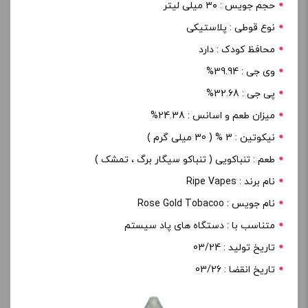
حجم جویس : ۳۰ میلی لیتر
نوع قوطی : پلاستیکی
محافظ کودک : دارد
وی جی : 39.94%
پی جی : 32.68%
میزان طعم و اسانس : 24.38%
نیکوتین : 3 % ( 30 میلی گرم )
طعم : تنباکویی ( تنباکو سیگار برگ ، تمشک )
نام برند : Ripe Vapes
نام جویس : Rose Gold Tobacoo
متناسب با : دستگاه های پاد سیستم
تاریخ تولید : 03/24
تاریخ انقضا : 03/26