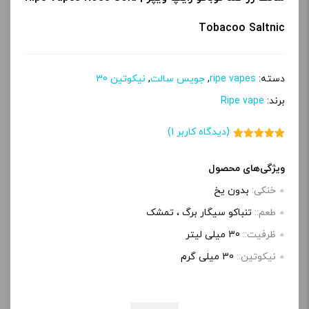
پ
ی
Tobacoo Saltnic
دسته:
ripe vapes
,
جویس سالت
,
نیکوتین 30
برند:
Ripe vape
(دیدگاه کاربر
1
)
1
امتیاز
5.00
از 5 امتیاز
مشتری
ویژگی‌های محصول
خنکی:
بدون یخ
طعم::
تنباکو سیگار برگ ، تمشک
ظرفیت::
30 میلی‌ لیتر
نیکوتین::
30 میلی گرم