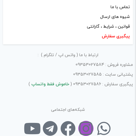
تماس با ما
شیوه های ارسال
ذخیره نام، ایمیل و وبسایت من در مرورگر برای زمانی که دوباره
قوانین ، شرایط ، گارانتی
دیدگاهی می‌نویسم.
پیگیری سفارش
لازم است محتوای ارسالی منطبق برعرف و شئونات جامعه و با
ارتباط با ما ( واتس اپ / تلگرام ) :
بیانی رسمی و عاری از لحن تند، تمسخرو توهین باشد.
مشاوره فروش : 09353027584
از ارسال لینک‌های سایت‌های دیگر و ارایه‌ی اطلاعات شخصی
پشتیانی سایت : 09353027585
خودتان مثل شماره تماس، ایمیل و آی‌دی شبکه‌های اجتماعی
پیگیری سفارش : 09353027586 (
خاموش فقط واتساپ
)
پرهیز کنید.
در نظر داشته باشید هدف نهایی از ارائه‌ی نظر درباره‌ی کالا
ارائه‌ی اطلاعات مشخص و دقیق برای راهنمایی سایر کاربران در
شبکه‌های اجتماعی
فرآیند خرید یک محصول توسط ایشان است.
با توجه به ساختار بخش نظرات، از پرسیدن سوال یا درخواست