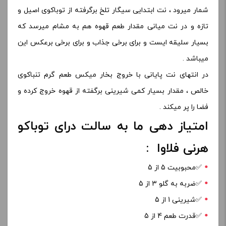
شمار میرود ، نت ابتدایی سیگار تلخ برگرفته از توباکوی اصیل و
تازه و در نت میانی مقدار طعم قهوه هم به مشام میرسد که
بسیار سلیقه ایست و برای برخی جذاب و برای برخی برعکس این
میباشد .
در انتهای نت پایانی با خروج بخار میکس طعم گرم تنباکوی
خالص ، مقدار بسیار کمی شیرینی برگفته از قهوه خروج کرده و
فضا را پر میکند .
امتیاز دهی ما به سالت درای توباکو
هرنی فلاوا :
✅️محبوبیت 5 از 5
✅️ضربه به گلو 3 از 5
✅️شیرینی 1 از 5
✅️قدرت طعم 4 از 5