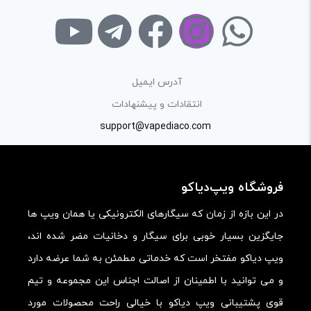
با توجه به ساختار بخش نظرات، از پرسیدن سوال یا درخواست
راهنمایی در این بخش خودداری کرده و سوالات خود را در بخش
«پرسش و پاسخ» مطرح کنید.
آدرس ایمیل
کیفیت ساخت:
انتقادات و پیشنهادات
کارایی:
support@vapediaco.com
امکانات و قابلیت ها:
ارزش خرید در برابر قیمت:
فروشگاه ویپ‌دیاکو
در این بازه از زمان که سیگارهای الکترونیکی یا همان ویپ ها
جایگزین بسیار خوبی برای سیگار و دخانیات مضر شده اند،
ویپ دیاکو مفتخر است که خدماتی مطمئن به شما عرضه دارد
و می توانید با اطمینان از اصالت اجناس این مجموعه و تیم
قوی پشتیبانی ویپ دیاکو با خیالی راحت محصولات مورد