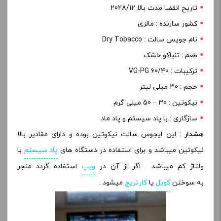
تاریح انقضا مدت بالا 2028/12
کشور سازنده : مالزی
نام جویس سالت : Dry Tobacco
طعم : تنباکو خشک
ترکیبات : 60/40 VG-PG
حجم : 30 میلی لیتر
نیکوتین : 30 – 50 میلی گرم
سازگاری : با پاد سیستم و پاد ماد
هشدار
: این ایجوس سالت نیکوتین بوده و دارای مقادیر بالا
نیکوتین میباشد و برای استفاده در دستگاه های
پاد سیستم
با
ولتاژ کم میباشد . اگر از آن در
ویپ
استفاده گردد منجر
به سوختن
کویل
یا
کارتریج
میشود .