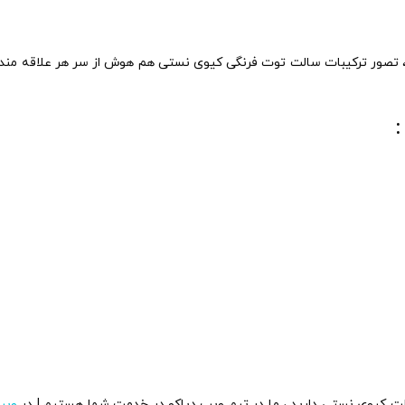
صور ترکیبات سالت توت فرنگی کیوی نستی هم هوش از سر هر علاقه مندی ب
سالت کیوی نستی
دارید ، ما در تیم ویپ دیاکو در خدمت شما هستیم ! در
ویپ