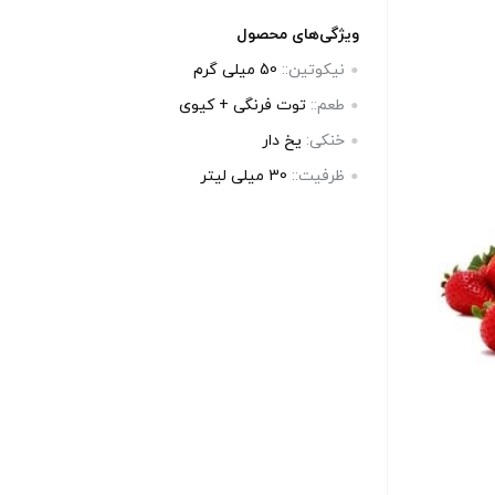
بالا انتخاب کنید.
بالا انتخاب 
ویژگی‌های محصول
نیکوتین::
50 میلی گرم
آخرین بروزرسانی قیمت: 20
آخرین بروزرسانی قیمت: 20
طعم::
توت فرنگی + کیوی
ساعت پیش
ساعت پی
خنکی:
یخ دار
ستند.
تمامی قیمت ها بروز هستند.
تمامی قیم
ظرفیت::
30 میلی‌ لیتر
+
-
+
-
رید
افزودن به سبد خرید
افزو
کپ
کپ
ی
ی