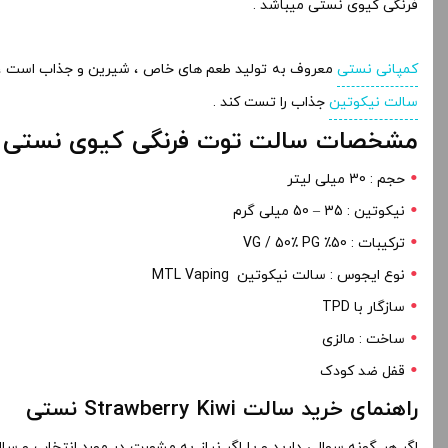
فرنگی کیوی نستی میباشد .
کمپانی نستی
معروف به تولید طعم های خاص ، شیرین و جذاب است ، ت
سالت نیکوتین
جذاب را تست کند .
مشخصات سالت توت فرنگی کیوی نستی :
حجم : 30 میلی لیتر
نیکوتین : 35 – 50 میلی گرم
ترکیبات : 50٪ VG / 50٪ PG
نوع ایجوس : سالت نیکوتین MTL Vaping
سازگار با TPD
ساخت : مالزی
قفل ضد کودک
راهنمای خرید سالت Strawberry Kiwi نستی
اگر هر گونه سوالی دارید و یا اگر نیاز به مشورت در مورد انتخاب و 