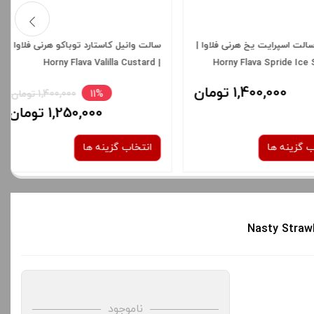
استارد توباکو هرنی فلاوا
سالت رد بول یخ هورنی | Horny Flava
| Horny Flava Val
Red Bull Ice SaltNic
To
11%
1,400,000 تومان
18%
1,400,000 تومان
1,250,000 تومان
1,150,000 تومان
ینه ها
انتخاب گزینه ها
نیکوتین:
نیکوتین:
50 میلی گرم
30 میلی گرم
50 میلی گرم
شدن سبد خرید و نمایش
برای فعال شدن سبد خرید و نمایش
ه های محصول را از کادر
قیمت ، گزینه های محصول را از کادر
ناموجود