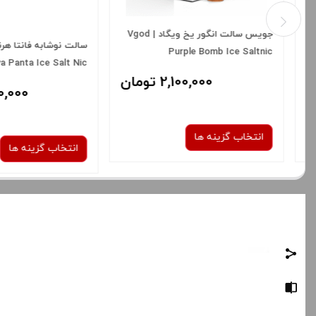
سالت نوشابه فانتا هرنی فلاوا | horny
جویس سالت کیک توت فرنگ
god Pink Cackes Saltnic
Flava Panta Ice Salt Nic
1,400,000 تومان
14%
,100,000
1,799,000 توم
انتخاب گزینه ها
انتخاب گزینه ها
نیکوتین:
نیکوتین:
30 میلی گرم
50 میلی گرم
25 میلی گرم
صاف
برای فعال شدن سبد خرید و نمایش
برای فعال شدن سبد خرید
قیمت ، گزینه های محصول را از کادر
قیمت ، گزینه های محصول 