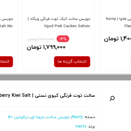
ی ویگاد |
جویس سالت اسپرایت یخ هرنی فلاوا |
سالت وانیل ک
illa Custard
Horny Flava Spride Ice Salt Nic
V
bacco salt
1,400,000 تومان
2 تومان
ان
انتخاب گزینه ها
انتخاب گز
نیکوتین:
30 میلی گرم
50 میلی گرم
30 میلی گرم
سالت توت فرنگی کیوی نستی | Nasty Strawberry Kiwi Salt
 و نمایش
برای فعال شدن سبد خرید و نمایش
برای فعال 
دسته:
Nasty
,
جویس سالت
,
میوه ای
,
نیکوتین 50
را از کادر
قیمت ، گزینه های محصول را از کادر
قیمت ، گزین
برند:
nasty