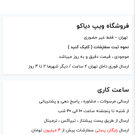
امتیاز شما
*
دیدگاه شما
*
فروشگاه ویپ دیاکو
تهران – فقط غیر حضوری
نحوه ثبت سفارشات ( کلیک کنید )
موجودی ، قیمت دقیق و به روز میباشد .
ارسال فوری داخل تهران 2 ساعت / دیگر شهرها 2 تا 4 روز
ساعت
کاری
ارسالی مرسولات ، مشاوره ، پاسخ دهی و پشتیبانی
از شنبه تا پنجشنه ساعت
10
الی
20
شب
نام
*
ارسال از طریق پست پیشتاز ، تیپاکس ، ترمینال
ارسال
رایگان پستی
سفارشات بیش از
4 میلیون
تومان