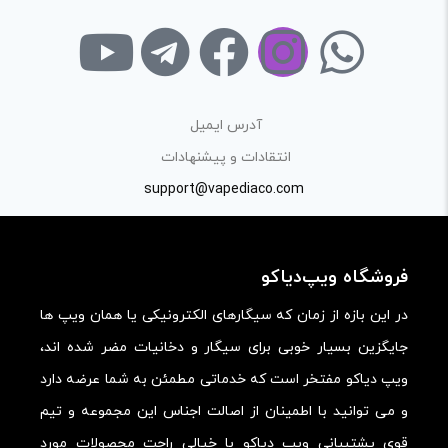
فرآیند خرید یک محصول توسط ایشان است.
با توجه به ساختار بخش نظرات، از پرسیدن سوال یا درخواست
راهنمایی در این بخش خودداری کرده و سوالات خود را در بخش
«پرسش و پاسخ» مطرح کنید.
آدرس ایمیل
کیفیت ساخت:
انتقادات و پیشنهادات
کارایی:
support@vapediaco.com
امکانات و قابلیت ها:
ارزش خرید در برابر قیمت:
فروشگاه ویپ‌دیاکو
در این بازه از زمان که سیگارهای الکترونیکی یا همان ویپ ها
جایگزین بسیار خوبی برای سیگار و دخانیات مضر شده اند،
ویپ دیاکو مفتخر است که خدماتی مطمئن به شما عرضه دارد
و می توانید با اطمینان از اصالت اجناس این مجموعه و تیم
قوی پشتیبانی ویپ دیاکو با خیالی راحت محصولات مورد