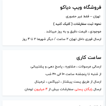
دیدگاه شما
*
فروشگاه ویپ دیاکو
تهران – فقط غیر حضوری
نحوه ثبت سفارشات ( کلیک کنید )
موجودی ، قیمت دقیق و به روز میباشد .
ارسال فوری داخل تهران 2 ساعت / دیگر شهرها 2 تا 4 روز
ساعت
کاری
ارسالی مرسولات ، مشاوره ، پاسخ دهی و پشتیبانی
از شنبه تا پنجشنه ساعت
10
الی
20
شب
نام
*
ارسال از طریق پست پیشتاز ، تیپاکس ، ترمینال
ارسال
رایگان پستی
سفارشات بیش از
4 میلیون
تومان
ایمیل
*