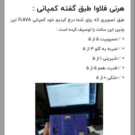
هرنی فلاوا طبق گفته کمپانی :
طبق تصویری که برای شما درج کردیم خود کمپانی FLAVA این
چنین این سالت را توصیف کرده است :
✅️محبوبیت 5 از 5
✅️ضربه به گلو 3 از 5
✅️شیرینی 1 از 5
✅️قدرت طعم 5 از 5
✅️خنکی 0 از 5