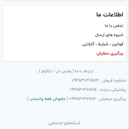
پ
فرآیند خرید یک محصول توسط ایشان است.
ک
ی
با توجه به ساختار بخش نظرات، از پرسیدن سوال یا درخواست
پ
اطلاعات ما
راهنمایی در این بخش خودداری کرده و سوالات خود را در بخش
ی
تماس با ما
«پرسش و پاسخ» مطرح کنید.
شیوه های ارسال
کیفیت ساخت:
قوانین ، شرایط ، گارانتی
پیگیری سفارش
کارایی:
امکانات و قابلیت ها:
ارتباط با ما ( واتس اپ / تلگرام ) :
ارزش خرید در برابر قیمت:
مشاوره فروش : 09353027584
پشتیانی سایت : 09353027585
پیگیری سفارش : 09353027586 (
خاموش فقط واتساپ
)
شبکه‌های اجتماعی