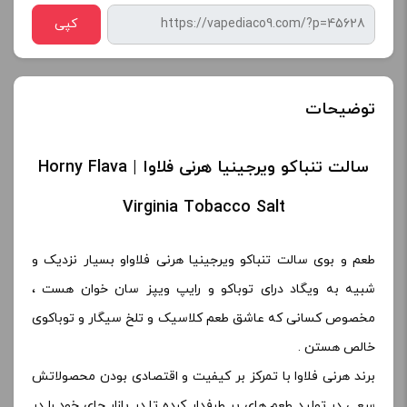
کپی
توضیحات
سالت تنباکو ویرجینیا هرنی فلاوا | Horny Flava
Virginia Tobacco Salt
طعم و بوی سالت تنباکو ویرجینیا هرنی فلاواو بسیار نزدیک و
شبیه به ویگاد درای توباکو و رایپ ویپز سان خوان هست ،
مخصوص کسانی که عاشق طعم کلاسیک و تلخ سیگار و توباکوی
خالص هستن .
برند هرنی فلاوا با تمرکز بر کیفیت و اقتصادی بودن محصولاتش
سعی در تولید طعم های پر طرفدار کرده تا در بازار جای خود را در