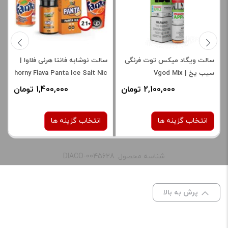
امتیاز شما
*
دیدگاه شما
*
سالت ویگاد میکس توت فرنگی
سالت نوشابه فانتا هرنی فلاوا |
سیب یخ | Vgod Mix
horny Flava Panta Ice Salt Nic
Strawberry Apple Ice Saltnic
2,100,000 تومان
1,400,000 تومان
انتخاب گزینه ها
انتخاب گزینه ها
شناسه محصول: DIACO-0045628
نیکوتین:
نیکوتین:
50 میلی گرم
30 میلی گرم
پرش به بالا
نام
*
50 میلی گرم
صاف
برای فعال شدن سبد خرید و