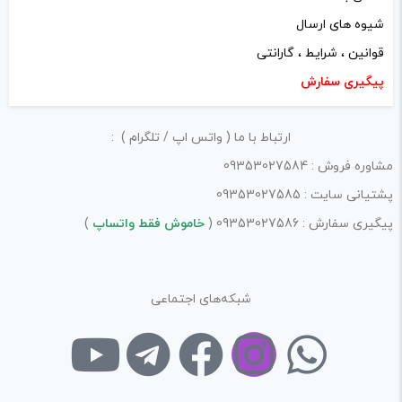
شیوه های ارسال
قوانین ، شرایط ، گارانتی
پیگیری سفارش
نام
*
ارتباط با ما ( واتس اپ / تلگرام ) :
مشاوره فروش : 09353027584
پشتیانی سایت : 09353027585
ایمیل
*
پیگیری سفارش : 09353027586 (
خاموش فقط واتساپ
)
شبکه‌های اجتماعی
ذخیره نام، ایمیل و وبسایت من در مرورگر برای زمانی که دوباره
دیدگاهی می‌نویسم.
لازم است محتوای ارسالی منطبق برعرف و شئونات جامعه و با