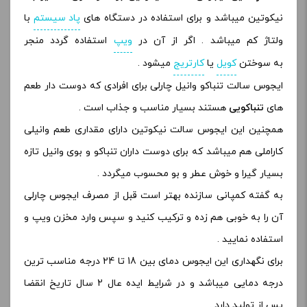
نیکوتین میباشد و برای استفاده در دستگاه های
پاد سیستم
با
ولتاژ کم میباشد . اگر از آن در
ویپ
استفاده گردد منجر
به سوختن
کویل
یا
کارتریج
میشود .
ایجوس سالت تنباکو وانیل چارلی برای افرادی که دوست دار طعم
های
تنباکویی
هستند بسیار مناسب و جذاب است .
همچنین این ایجوس سالت نیکوتین دارای مقداری طعم وانیلی
کاراملی هم میباشد که برای دوست داران تنباکو و بوی وانیل تازه
بسیار گیرا و خوش عطر و بو محسوب میگردد .
به گفته کمپانی سازنده بهتر است قبل از مصرف ایجوس چارلی
آن را به خوبی هم زده و ترکیب کنید و سپس وارد مخزن ویپ و
استفاده نمایید .
برای نگهداری این ایجوس دمای بین 18 تا 24 درجه مناسب ترین
درجه دمایی میباشد و در شرایط ایده عال 2 سال تاریخ انقضا
پس از تولید دارد .