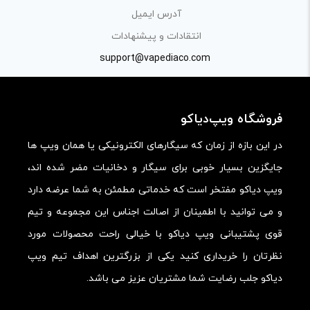
بیانی رسمی و عاری از لحن تند، تمسخرو توهین باشد.
آدرس ایمیل
از ارسال لینک‌های سایت‌های دیگر و ارایه‌ی اطلاعات شخصی
انتقادات و پیشنهادات
خودتان مثل شماره تماس، ایمیل و آی‌دی شبکه‌های اجتماعی
support@vapediaco.com
پرهیز کنید.
در نظر داشته باشید هدف نهایی از ارائه‌ی نظر درباره‌ی کالا
فروشگاه ویپ‌دیاکو
ارائه‌ی اطلاعات مشخص و دقیق برای راهنمایی سایر کاربران در
فرآیند خرید یک محصول توسط ایشان است.
در این بازه از زمان که سیگارهای الکترونیکی یا همان ویپ ها
با توجه به ساختار بخش نظرات، از پرسیدن سوال یا درخواست
جایگزین بسیار خوبی برای سیگار و دخانیات مضر شده اند،
راهنمایی در این بخش خودداری کرده و سوالات خود را در بخش
ویپ دیاکو مفتخر است که خدماتی مطمئن به شما عرضه دارد
«پرسش و پاسخ» مطرح کنید.
و می توانید با اطمینان از اصالت اجناس این مجموعه و تیم
قوی پشتیبانی ویپ دیاکو با خیالی راحت محصولات مورد
کیفیت ساخت:
نظرتان را خریداری کنید یکی از بزرگترین اهداف تیم ویپ
کارایی:
دیاکو جلب رضایت شما مشتریان عزیز می باشد.
امکانات و قابلیت ها: