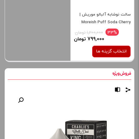
سالت نوشابه آلبالو موریش |
Moreish Puff Soda Cherry
Salt
33%
1,200,000 تومان
799,000 تومان
انتخاب گزینه ها
نیکوتین:
25 میلی گرم
صاف
برای فعال شدن سبد خرید و
نمایش قیمت ، گزینه های
محصول را از کادر بالا انتخاب