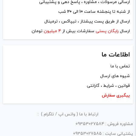
ارسالی مرسولات ، مشاوره ، پاسخ دهی و پشتیبانی
از شنبه تا پنجشنه ساعت
10
الی
20
شب
نام
*
ارسال از طریق پست پیشتاز ، تیپاکس ، ترمینال
ارسال
رایگان پستی
سفارشات بیش از
4 میلیون
تومان
ایمیل
*
اطلاعات ما
تماس با ما
شیوه های ارسال
ذخیره نام، ایمیل و وبسایت من در مرورگر برای زمانی که دوباره
قوانین ، شرایط ، گارانتی
دیدگاهی می‌نویسم.
پیگیری سفارش
لازم است محتوای ارسالی منطبق برعرف و شئونات جامعه و با
ارتباط با ما ( واتس اپ / تلگرام ) :
بیانی رسمی و عاری از لحن تند، تمسخرو توهین باشد.
مشاوره فروش : 09353027584
از ارسال لینک‌های سایت‌های دیگر و ارایه‌ی اطلاعات شخصی
پشتیانی سایت : 09353027585
خودتان مثل شماره تماس، ایمیل و آی‌دی شبکه‌های اجتماعی