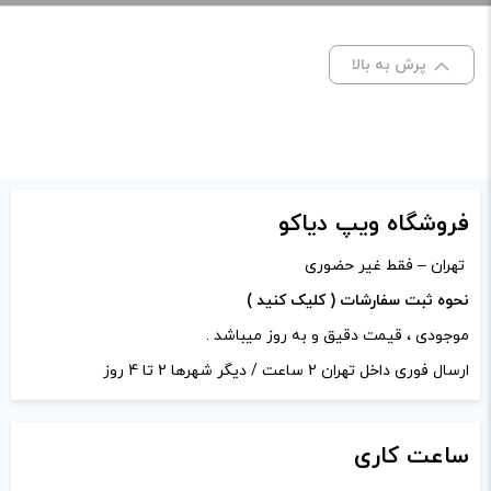
Saltnic”
خنکی
یخ دار
نشانی ایمیل شما منتشر نخواهد شد.
بخش‌های موردنیاز
پرش به بالا
علامت‌گذاری شده‌اند
*
ظرفیت:
30 میلی‌ لیتر
امتیاز شما
*
دیدگاه شما
*
فروشگاه ویپ دیاکو
تهران – فقط غیر حضوری
نحوه ثبت سفارشات ( کلیک کنید )
موجودی ، قیمت دقیق و به روز میباشد .
ارسال فوری داخل تهران 2 ساعت / دیگر شهرها 2 تا 4 روز
ساعت
کاری