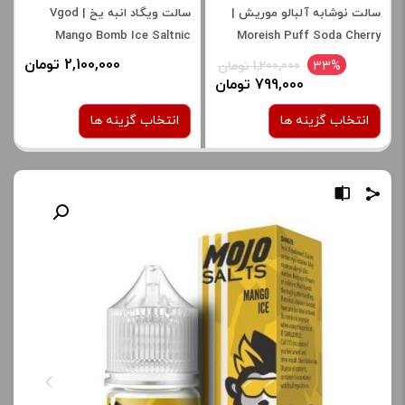
سالت نوشابه آلبالو موریش |
سالت ویگاد انبه یخ | Vgod
Mango Bomb Ice Saltnic
Moreish Puff Soda Cherry
Salt
2,100,000 تومان
33%
1,200,000 تومان
799,000 تومان
انتخاب گزینه ها
انتخاب گزینه ها
نیکوتین:
نیکوتین:
25 میلی گرم
25 میلی گرم
صاف
صاف
برای فعال شدن سبد خرید و
برای فعال شدن سبد خرید و
نمایش قیمت ، گزینه های
نمایش قیمت ، گزینه های
محصول را از کادر بالا انتخاب
محصول را از کادر بالا انتخاب
کنید.
کنید.