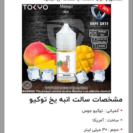
مشخصات سالت انبه یخ توکیو
کمپانی : توکیو جوس
ساخت : آمریکا
حجم : 30 میلی لیتر