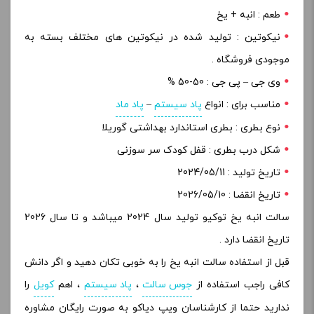
طعم : انبه + یخ
نیکوتین : تولید شده در نیکوتین های مختلف بسته به
موجودی فروشگاه .
وی جی – پی جی : 50-50 %
مناسب برای : انواع
پاد سیستم
–
پاد ماد
نوع بطری : بطری استاندارد بهداشتی گوریلا
شکل درب بطری : قفل کودک سر سوزنی
تاریخ تولید : 2024/05/11
تاریخ انقضا : 2026/05/10
سالت انبه یخ توکیو تولید سال 2024 میباشد و تا سال 2026
تاریخ انقضا دارد .
قبل از استفاده سالت انبه یخ را به خوبی تکان دهید و اگر دانش
کافی راجب استفاده از
جوس سالت
،
پاد سیستم
، اهم
کویل
را
ندارید حتما از کارشناسان ویپ دیاکو به صورت رایگان مشاوره