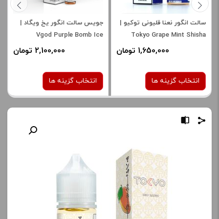
سالت انگور نعنا قلیونی توکیو |
جویس سالت انگور یخ ویگاد |
Vgod Purple Bomb Ice
Tokyo Grape Mint Shisha
Saltnic
Saltnic
1,650,000 تومان
2,100,000 تومان
انتخاب گزینه ها
انتخاب گزینه ها
نیکوتین:
نیکوتین:
30 میلی گرم
50 میلی گرم
صاف
صاف
برای فعال شدن سبد خرید و
برای فعال شدن سبد خرید و
نمایش قیمت ، گزینه های
نمایش قیمت ، گزینه های
محصول را از کادر بالا انتخاب
محصول را از کادر بالا انتخاب