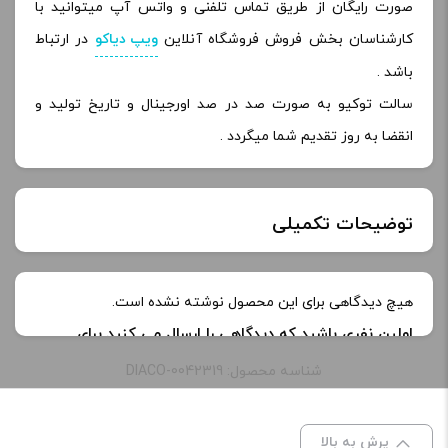
صورت رایگان از طریق تماس تلفنی و واتس آپ میتوانید با
کارشناسان بخش فروش فروشگاه آنلاین
ویپ دیاکو
در ارتباط
باشد .
سالت توکیو به صورت صد در صد اورجینال و تاریخ تولید و
انقضا به روز تقدیم شما میگردد .
توضیحات تکمیلی
خنکی
یخ دار
هیچ دیدگاهی برای این محصول نوشته نشده است.
اولین نفری باشید که دیدگاهی را ارسال می کنید برای
طعم:
انبه یخ
“سالت انبه یخ توکیو | Tokyo Mango Ice Saltnic”
شناسه محصول: DIACO-0042319
نشانی ایمیل شما منتشر نخواهد شد.
بخش‌های موردنیاز
نیکوتین:
30 میلی گرم
علامت‌گذاری شده‌اند
*
پرش به بالا