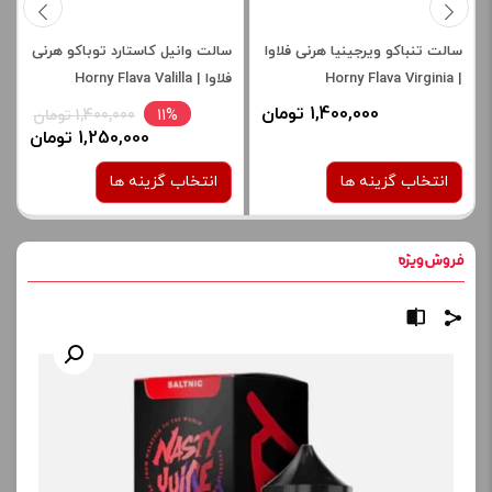
سالت تنباکو ویرجینیا هرنی فلاوا
سالت وانیل کاستارد توباکو هرنی
| Horny Flava Virginia
فلاوا | Horny Flava Valilla
Custard Tobacco salt
Tobacco Salt
1,400,000 تومان
11%
1,400,000 تومان
1,250,000 تومان
انتخاب گزینه ها
انتخاب گزینه ها
نیکوتین:
نیکوتین:
30 میلی گرم
30 میلی گرم
50 میلی گرم
برای فعال شدن سبد خرید و
نمایش قیمت ، گزینه های
برای فعال شدن سبد خرید و
محصول را از کادر بالا انتخاب
نمایش قیمت ، گزینه های